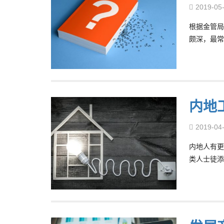
2019-05
根据金管局
颇深，最常
内地
2019-04
内地人有更
类人士徒添