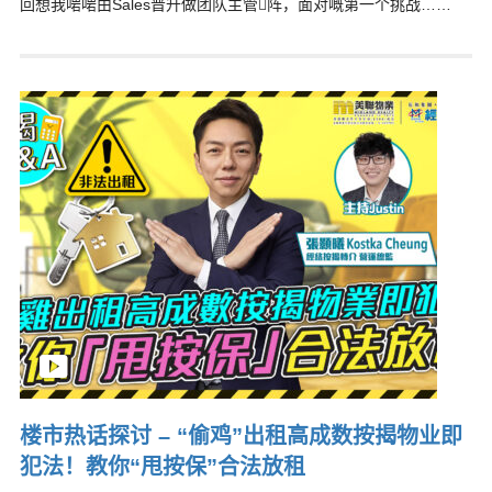
回想我啱啱由Sales晋升做团队主管𠮶阵，面对嘅第一个挑战……
楼市热话探讨 – “偷鸡”出租高成数按揭物业即
犯法！教你“甩按保”合法放租