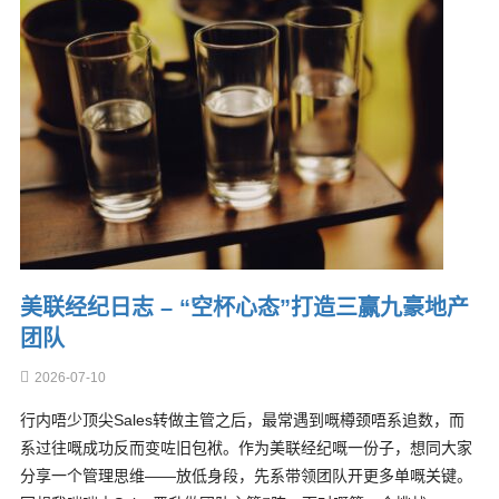
美联经纪日志 – “空杯心态”打造三赢九豪地产
团队
2026-07-10
行内唔少顶尖Sales转做主管之后，最常遇到嘅樽颈唔系追数，而
系过往嘅成功反而变咗旧包袱。作为美联经纪嘅一份子，想同大家
分享一个管理思维——放低身段，先系带领团队开更多单嘅关键。