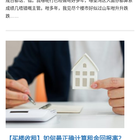
成日都话：错。我喺呢行已经做咗好多年，喺荃湾区入面亦都算系
成绩几唔错嘅主管。咁多年，我见尽个楼市好似过山车咁升升跌
跌……
【买楼收租】如何最正确计算租金回报率？