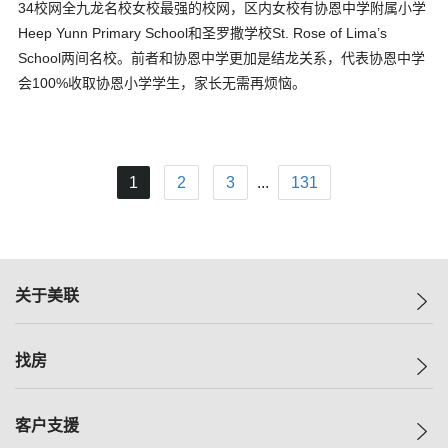
34校网全九龙名校女校最强的校网，区内女校有协恩中学附属小学
Heep Yunn Primary School和圣罗撒学校St. Rose of Lima’s
School两间名校。前者和协恩中学更加是结龙关系，代表协恩中学
会100%收取协恩小学学生，家长无需再烦恼。
1
2
3
...
131
关于美联
美联集团
找房
投资者关系
集团动态
一手新房
客户支援
人才招募
买房