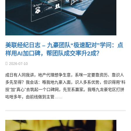
美联经纪日志 – 九豪团队“极速配对”学问：点
样用AI加口碑，帮团队成交率升2成？
2026-07-10
成日有人同我讲，地产代理想争生意，系咪一定要靠资历、靠识人
多先至得？我会话：喺我地九豪入面，识人多系优势，但识得用“科
技”加“真心”去筑起一个口碑网，先至系赢家。我喺九龙豪宅区打拼
咗咁多年，由前线做到主管……