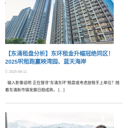
【东涌租盘分析】东环租金升幅冠绝同区！
2025呎租跑赢映湾园、蓝天海岸
2025-08-11
输入影像说明 正在搜寻“东涌东环”租盘或考虑放租手上单位？随
着东涌新市镇发展日趋成熟， […]