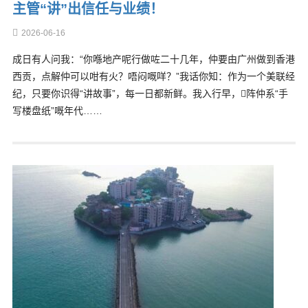
主管“讲”出信任与业绩！
2026-06-16
成日有人问我：“你喺地产呢行做咗二十几年，仲要由广州做到香港
西贡，点解仲可以咁有火？唔闷嘅咩？”我话你知：作为一个美联经
纪，只要你识得“讲故事”，每一日都新鲜。我入行早，𠮶阵仲系“手
写楼盘纸”嘅年代……