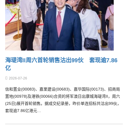
海瑅湾II周六首轮销售沽出99伙 套现逾7.86
亿
2026-07-26
信和置业(00083)、嘉里建设(00683)、嘉华国际(00173)、招商局
置地(00978)及港铁(00066)合资的将军澳日出康城海瑅湾II，周六
(25日)展开首轮销售。据成交纪录册，昨价单连招标共沽出99伙，
套现逾7.86亿港元…