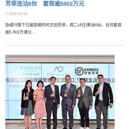
芳菲连沽6伙 套现逾5902万元
2026-08-04
协成行旗下已届现楼的何文田芳菲，周二(4日)售出6伙，合共套现
逾5,902万港元…