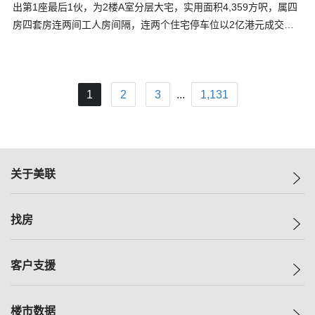
出第1座最后1伙，为2楼A室分层大宅，实用面积4,359方呎，属四
房四套房连两间工人房间隔，连两个住宅停车位以2亿港元成交…
1
2
3
...
1,131
关于美联
美联集团
找房
投资者关系
集团动态
一手新房
客户支援
人才招募
买房
网站地图
上车
自助放盘
楼市数据