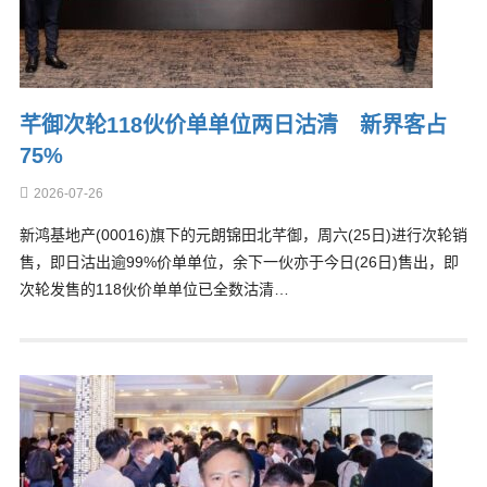
芊御次轮118伙价单单位两日沽清 新界客占
75%
2026-07-26
新鸿基地产(00016)旗下的元朗锦田北芊御，周六(25日)进行次轮销
售，即日沽出逾99%价单单位，余下一伙亦于今日(26日)售出，即
次轮发售的118伙价单单位已全数沽清…