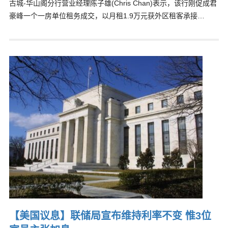
古城-华山阁分行营业经理陈子雄(Chris Chan)表示，该行刚促成君
豪峰一个一房单位租务成交，以月租1.9万元获外区租客承接…
【美国议息】联储局宣布维持利率不变 惟3位