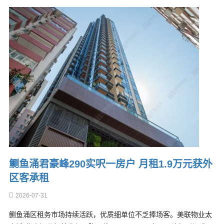
鲗鱼涌君豪峰290实呎一房户 月租1.9万元获外
区客承租
2026-07-31
鲗鱼涌区租务市场持续活跃，优质细单位不乏捧场客。美联物业太