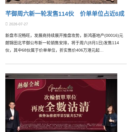
芊御周六新一轮发售114伙 价单单位占近6成
2026-07-27
新盘市况畅旺，发展商持续展开推盘攻势，新鸿基地产(00016)元
朗锦田北芊御公布新一轮销售安排，将于周六(8月1日)发售114
伙，其中68伙属于价单单位，折实售价406万港元起…