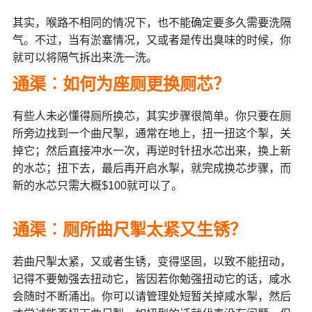
其实，喉路不相同的情况下，也不能确定要多久需要洗隔
气。不过，当有淤塞情况，又或者是传出臭味的时候，你
就可以将隔气拆出来洗一洗。
通渠︰如何为座厕更换厕芯？
有些人未必懂得厕所换芯，其实步骤很简单。你只要在厕
所旁边找到一个曲尺掣，通常在地上，扭一扭这个掣，关
掉它；然后直接冲水一次，再逆时针扭水芯出来，换上新
的水芯；扭下去，最后再开启水掣，就完成换芯步骤，而
新的水芯只需大概$100就可以了。
通渠︰厕所曲尺掣太紧又生锈？
若曲尺掣太紧，又或者生锈，变得坚固，以致不能扭动，
记得不要勉强去扭动它，皆因若你勉强扭动它的话，咸水
会随时不断涌出。你可以请管理处短暂关掉咸水掣，然后