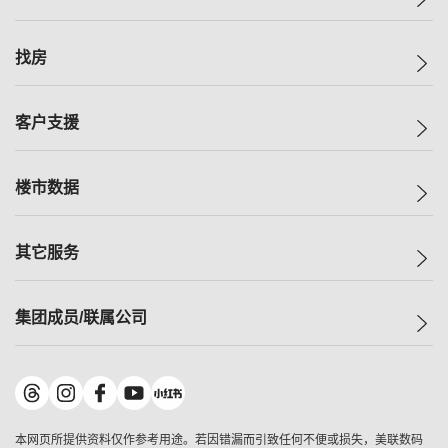
美联集团
找房
投资者关系
集团动态
一手新房
客户支援
人才招募
买房
网站地图
上车
自助放盘
楼市数据
减价
专业经纪人
低价
分行网络
指数
其它服务
美联豪宅
查询热线
信心指数
独家楼盘
联络我们
最新成交
小区专页
租房
集团成员/联属公司
按揭计算机
历史成交
大湾区专页
居屋专页
负担能力计算机
成交数据
楼市资讯
买卖流程
美联物业
转按计算机
小区成交排行榜
美联精英会
鋑联控股
*
缴款方式
地区百科
美联慈善基金
美联工商铺
*
本网页所提供资料仅作参考用途。若因错漏而引致任何不便或损失，美联数码