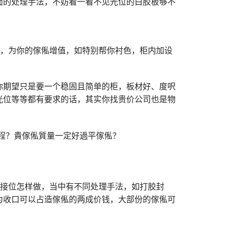
面的处理手法，不妨看一看不见光位的白胶板够不
方，为你的傢俬增值，如特别帮你衬色，柜内加设
你期望只是要一个稳固且简单的柜，板材好、度呎
光位等等都有要求的话，其实你找贵价公司也是物
连接位怎样做，当中有不同处理手法，如打胶封
为收口可以占造傢俬的两成价钱，大部份的傢俬可