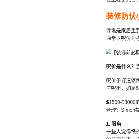
装修防伏
傢俬是家居重
通常以呎价为
呎价是什么？
呎价于订造傢俬
三呎柜，如是$1
$1500-$
合理？Simo
1. 服务
一些人觉得报