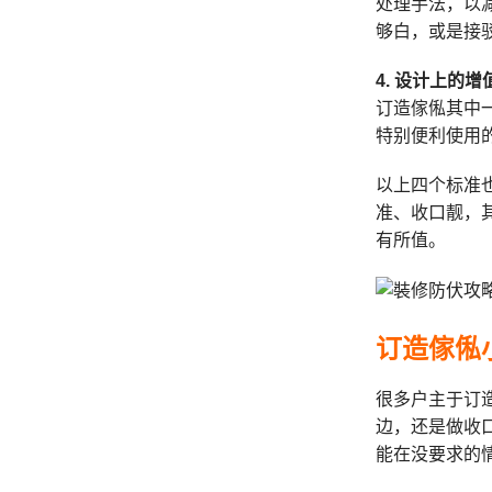
处理手法，以
够白，或是接
4. 设计上的增
订造傢俬其中
特别便利使用
以上四个标准
准、收口靓，
有所值。
订造傢俬
很多户主于订
边，还是做收
能在没要求的