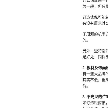
的公司效果一
为一般，但只
订造傢俬可能
有没有展示其
于甩漏的机率
的。
另外一些特别
是好处，同样
2. 板材及饰面
有一些大品牌
其实不低，但
价。
3. 不光见的位
如订造柜傢俬