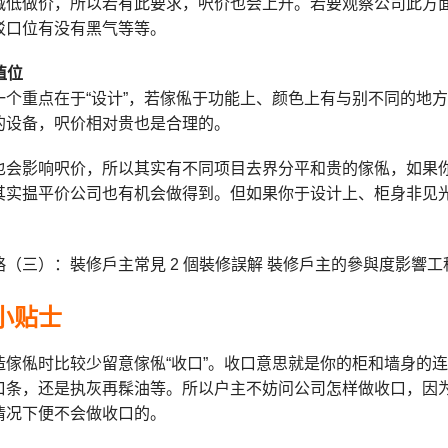
减低做价，所以若有此要求，呎价也会上升。若要观察公司此方
驳口位有没有黑气等等。
值位
一个重点在于“设计”，若傢俬于功能上、颜色上有与别不同的地
的设备，呎价相对贵也是合理的。
也会影响呎价，所以其实有不同项目去界分平和贵的傢俬，如果
其实揾平价公司也有机会做得到。但如果你于设计上、柜身非见
小贴士
造傢俬时比较少留意傢俬“收口”。收口意思就是你的柜和墙身的
口条，还是执灰再髹油等。所以户主不妨问公司怎样做收口，因
情况下便不会做收口的。