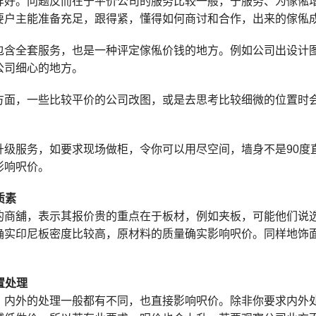
样好。问题反而在于平价公司的服务比较一般，于服务、为傢俬
要户主能准备充足，跟得紧，懂得如何商讨和合作，出来的傢俬
包含全套服务，也是一种评定傢俬价钱的地方。例如公司出设计
公司细心的地方。
方面，一些比较平价的公司改图，或是去思考比较细微的位置时
升级服务，如要求现场做柜，令你可以用尽空间，墙身不是90度
影响呎价。
质素
的商舖，表示其报价贵的重点在于板材，例如夹板，可能他们说
确实印尼板密度比较高，原材料的质量确实影响呎价。同样地饰
置处理
，内外的处理一般都有不同，也直接影响呎价。除非你要求内外