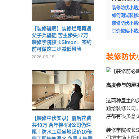
装修防伏小贴
如何测试装修
装修防伏小贴
【装修骗局】装修烂尾再遇
订造傢俬小贴
父子兵骗徒 苦主惨失17万
装修学院校长Simon：签约
前可做这三步减低风险
装修防伏
2026-05-15
高度参与的屋
这两种屋主的
题给装修公司
序都有很多意
【装修中伏实录】前后花费
共40万 两年换4间公司仍烂
装修学院校长
尾｜防水工程坐地起价10倍
们把市场上所
完工即失效漏水 负责人失联