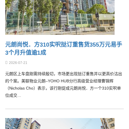
元朗尚悦．方310实呎挞订重售货355万元易手
3个月升值逾1成
2026-07-21
元朗区上车盘刚需持续殷切，市场更出现挞订重售并以更高价沽出
的个案。美联物业元朗–YOHO HUB分行高级营业经理曹锦辉
（Nicholas Cho）表示，该行刚促成元朗尚悦．方一个310实呎单
位成交…