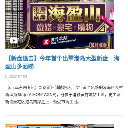
【新盘追击】今年首个出撃港岛大型新盘 海
盈山多面睇
2023-07-04
【on.cc东网专讯】新盘近日销情炽热，今年首个出撃的港岛区大型
新盘海盈山(LA MONTAGNE)，既位于港铁黄竹坑站上盖，更坐落
新晋豪宅区港岛南岸之上，备受市场注目。