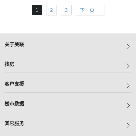
1
2
3
下一页 →
关于美联
美联集团
找房
投资者关系
集团动态
一手新房
客户支援
人才招募
买房
网站地图
上车
自助放盘
楼市数据
减价
专业经纪人
低价
分行网络
指数
其它服务
美联豪宅
查询热线
信心指数
独家楼盘
联络我们