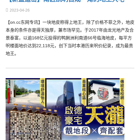
2023-04-26
【on.cc东网专讯】一块地皮称得上地王，除了价格不菲之外，地皮
本身的条件亦是得天独厚，兼市场罕见。于2017年由龙光地产及合
景泰富，以逾168亿元投得的鸭脷洲利南道66号临海地皮，每平方
呎楼面地价达到22,118元，创下当时本港历来呎价纪录，成为最贵
地王。