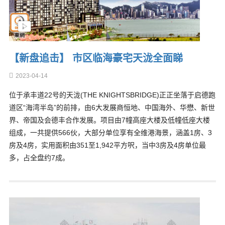
【新盘追击】 市区临海豪宅天泷全面睇
2023-04-14
位于承丰道22号的天泷(THE KNIGHTSBRIDGE)正正坐落于启德跑
道区“海湾半岛”的前排，由6大发展商恒地、中国海外、华懋、新世
界、帝国及会德丰合作发展。项目由7幢高座大楼及低幢低座大楼
组成，一共提供566伙，大部分单位享有全维港海景，涵盖1房、3
房及4房，实用面积由351至1,942平方呎，当中3房及4房单位最
多，占全盘约7成。