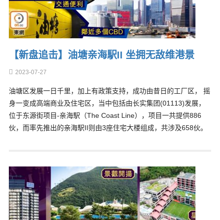
【新盘追击】油塘亲海駅II 坐拥无敌维港景
2023-07-27
油塘区发展一日千里，加上有政策支持，成功由昔日的工厂区， 摇
身一变成高端商业及住宅区，当中包括由长实集团(01113)发展，
位于东源街项目-亲海駅（The Coast Line），项目一共提供886
伙，而率先推出的亲海駅II则由3座住宅大楼组成，共涉及658伙。