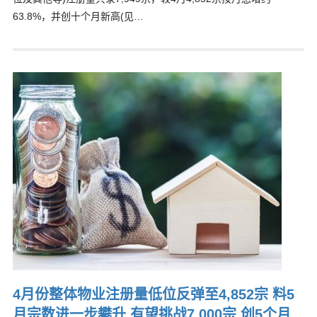
63.8%，并创十个月新高(见…
4月份整体物业注册量低位反弹至4,852宗 料5
月宗数进一步攀升 有望挑战7,000宗 创5个月