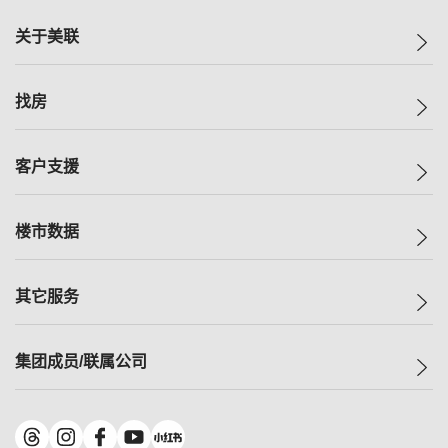
关于美联
美联集团
找房
投资者关系
集团动态
一手新房
客户支援
人才招募
买房
网站地图
上车
自助放盘
楼市数据
减价
专业经纪人
低价
分行网络
指数
其它服务
美联豪宅
查询热线
信心指数
独家楼盘
联络我们
最新成交
小区专页
租房
集团成员/联属公司
按揭计算机
历史成交
大湾区专页
居屋专页
负担能力计算机
成交数据
楼市资讯
买卖流程
美联物业
转按计算机
小区成交排行榜
美联精英会