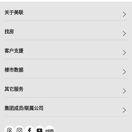
关于美联
美联集团
找房
投资者关系
集团动态
一手新房
客户支援
人才招募
买房
网站地图
上车
自助放盘
楼市数据
减价
专业经纪人
低价
分行网络
指数
其它服务
美联豪宅
查询热线
信心指数
独家楼盘
联络我们
最新成交
小区专页
租房
集团成员/联属公司
按揭计算机
历史成交
大湾区专页
居屋专页
负担能力计算机
成交数据
楼市资讯
买卖流程
美联物业
转按计算机
小区成交排行榜
美联精英会