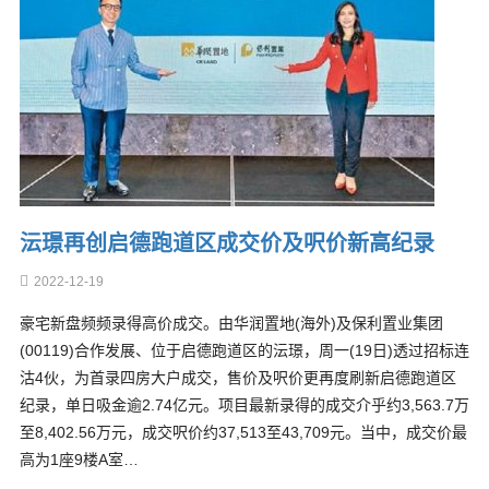
沄璟再创启德跑道区成交价及呎价新高纪录
2022-12-19
豪宅新盘频频录得高价成交。由华润置地(海外)及保利置业集团
(00119)合作发展、位于启德跑道区的沄璟，周一(19日)透过招标连
沽4伙，为首录四房大户成交，售价及呎价更再度刷新启德跑道区
纪录，单日吸金逾2.74亿元。项目最新录得的成交介乎约3,563.7万
至8,402.56万元，成交呎价约37,513至43,709元。当中，成交价最
高为1座9楼A室…