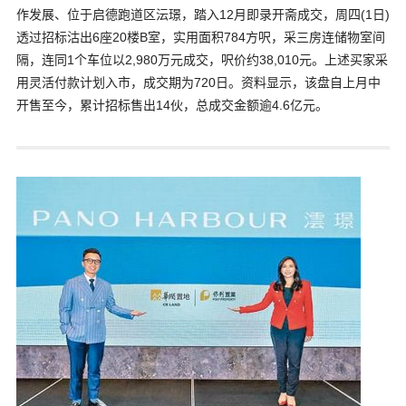
作发展、位于启德跑道区沄璟，踏入12月即录开斋成交，周四(1日)
透过招标沽出6座20楼B室，实用面积784方呎，采三房连储物室间
隔，连同1个车位以2,980万元成交，呎价约38,010元。上述买家采
用灵活付款计划入市，成交期为720日。资料显示，该盘自上月中
开售至今，累计招标售出14伙，总成交金额逾4.6亿元。