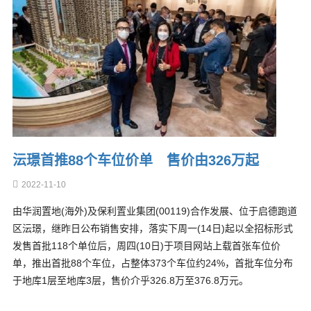
沄璟首推88个车位价单 售价由326万起
2022-11-10
由华润置地(海外)及保利置业集团(00119)合作发展、位于启德跑道
区沄璟，继昨日公布销售安排，落实下周一(14日)起以全招标形式
发售首批118个单位后，周四(10日)于项目网站上载首张车位价
单，推出首批88个车位，占整体373个车位约24%，首批车位分布
于地库1层至地库3层，售价介乎326.8万至376.8万元。