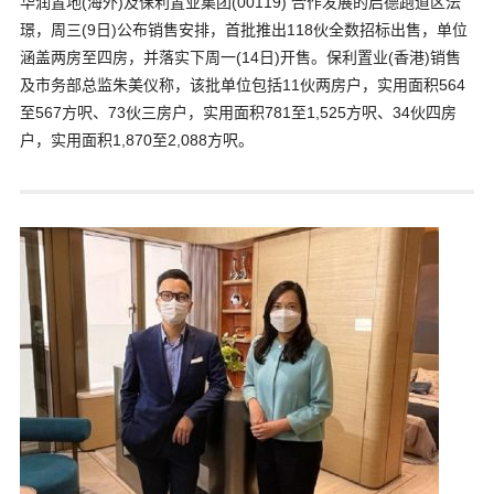
华润置地(海外)及保利置业集团(00119) 合作发展的启德跑道区沄
璟，周三(9日)公布销售安排，首批推出118伙全数招标出售，单位
涵盖两房至四房，并落实下周一(14日)开售。保利置业(香港)销售
及市务部总监朱美仪称，该批单位包括11伙两房户，实用面积564
至567方呎、73伙三房户，实用面积781至1,525方呎、34伙四房
户，实用面积1,870至2,088方呎。