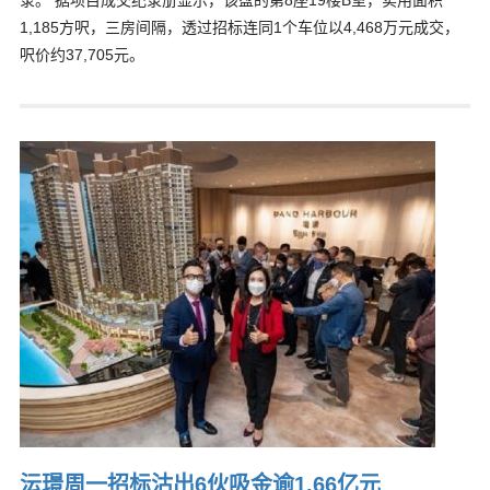
录。 据项目成交纪录册显示，该盘的第8座19楼B室，实用面积
1,185方呎，三房间隔，透过招标连同1个车位以4,468万元成交，
呎价约37,705元。
沄璟周一招标沽出6伙吸金逾1.66亿元