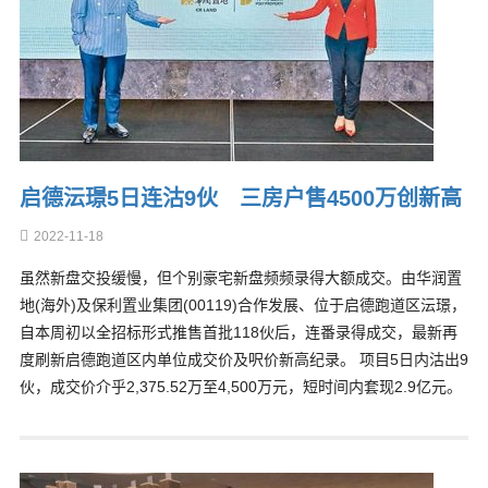
启德沄璟5日连沽9伙 三房户售4500万创新高
2022-11-18
虽然新盘交投缓慢，但个别豪宅新盘频频录得大额成交。由华润置
地(海外)及保利置业集团(00119)合作发展、位于启德跑道区沄璟，
自本周初以全招标形式推售首批118伙后，连番录得成交，最新再
度刷新启德跑道区内单位成交价及呎价新高纪录。 项目5日内沽出9
伙，成交价介乎2,375.52万至4,500万元，短时间内套现2.9亿元。