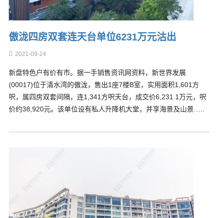
傲泷四房双套连天台单位6231万元沽出
2021-09-24
新盘特色户有价有市。据一手销售资讯网资料，新世界发展
(00017)位于清水湾的傲泷，售出1座7楼B室，实用面积1,601方
呎，属四房双套间隔，连1,341方呎天台，成交价6,231.1万元，呎
价约38,920元。该单位设有私人升降机大堂，并享海景及山景…..