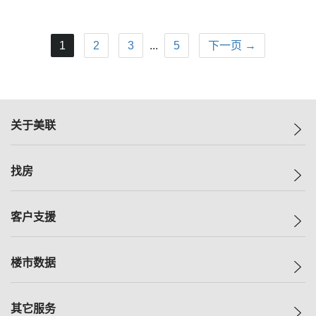
1
2
3
...
5
下一页 →
关于美联
美联集团
找房
投资者关系
集团动态
一手新房
客户支援
人才招募
买房
网站地图
上车
自助放盘
楼市数据
减价
专业经纪人
低价
分行网络
指数
其它服务
美联豪宅