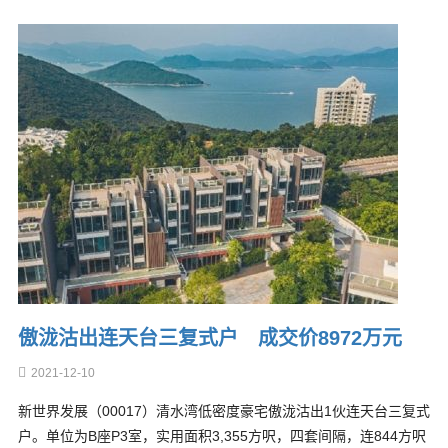
傲泷沽出连天台三复式户 成交价8972万元
2021-12-10
新世界发展（00017）清水湾低密度豪宅傲泷沽出1伙连天台三复式
户。单位为B座P3室，实用面积3,355方呎，四套间隔，连844方呎