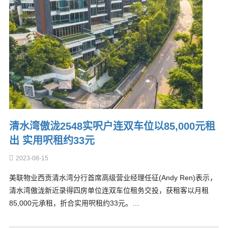
清水湾傲泷2548实呎户连双车位以85,000元租
出 实用呎租约33元
2023-08-15
美联物业西贡清水湾分行首席高级营业经理任征(Andy Ren)表示，
清水湾傲泷新近录得四房单位连双车位租务交投，获租客以月租
85,000元承租，折合实用呎租约33元。…