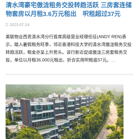
清水湾豪宅傲泷租务交投转趋活跃 三房套连储
物套房以月租3.6万元租出 呎租超过37元
2023-07-24
美联物业西贡清水湾分行首席高级营业经理任征(ANDY REN)表
示，踏入暑假租务旺季，邻近香港科技大学的清水湾傲泷租务交投
转趋活跃，租金亦呈上升势头。该行新近促成傲泷三房套租务交
投，单位以月租36,000元租出，折合实用呎租逾37元。…