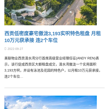
西贡低密度豪宅傲泷3,193实呎特色租盘 月租
10万元获承接 连2个车位
2022-09-27
美联物业西贡清水湾分行首席高级营业经理任征(ANDY REN)表
示，该行促成西贡区大额租盘成交，清水湾傲泷一个实用面积
3,193方呎，并设有泳池及花园的特色户，以月租10万元获承接，
连2个车位…