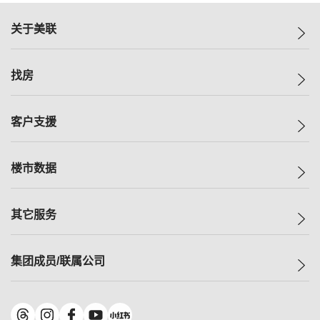
关于美联
美联集团
找房
投资者关系
集团动态
一手新房
客户支援
人才招募
买房
网站地图
上车
自助放盘
楼市数据
减价
专业经纪人
低价
分行网络
指数
其它服务
美联豪宅
查询热线
信心指数
独家楼盘
联络我们
最新成交
小区专页
租房
集团成员/联属公司
按揭计算机
历史成交
大湾区专页
居屋专页
负担能力计算机
成交数据
楼市资讯
买卖流程
美联物业
转按计算机
小区成交排行榜
美联精英会