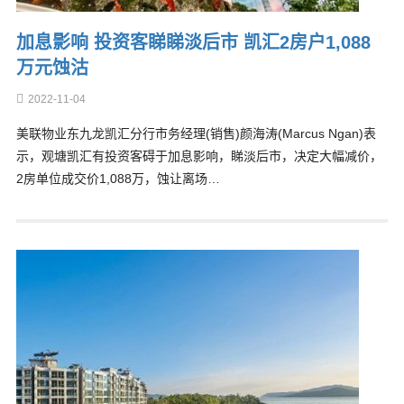
加息影响 投资客睇睇淡后市 凯汇2房户1,088
万元蚀沽
2022-11-04
美联物业东九龙凯汇分行市务经理(销售)颜海涛(Marcus Ngan)表
示，观塘凯汇有投资客碍于加息影响，睇淡后市，决定大幅减价，
2房单位成交价1,088万，蚀让离场…