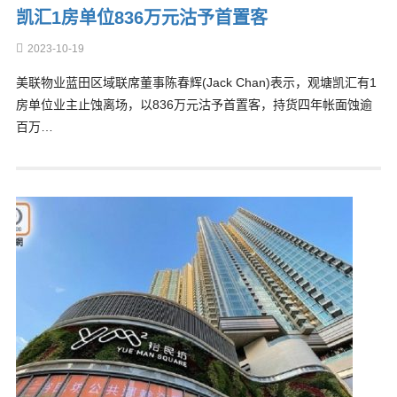
凯汇1房单位836万元沽予首置客
2023-10-19
美联物业蓝田区域联席董事陈春辉(Jack Chan)表示，观塘凯汇有1
房单位业主止蚀离场，以836万元沽予首置客，持货四年帐面蚀逾
百万…