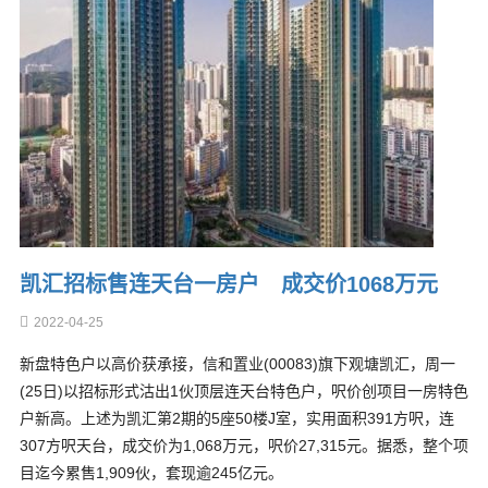
凯汇招标售连天台一房户 成交价1068万元
2022-04-25
新盘特色户以高价获承接，信和置业(00083)旗下观塘凯汇，周一
(25日)以招标形式沽出1伙顶层连天台特色户，呎价创项目一房特色
户新高。上述为凯汇第2期的5座50楼J室，实用面积391方呎，连
307方呎天台，成交价为1,068万元，呎价27,315元。据悉，整个项
目迄今累售1,909伙，套现逾245亿元。