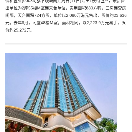
信和置业(00083)旗下观塘凯汇周日(11日)沽出1伙特色户，最新售
出单位为2座55楼M室连天台单位，实用面积880方呎，三房连套房
间隔，天台面积724方呎，单位以2,080万港元售出，呎价约23,636
元。去年6月，同座48楼Ｍ室，面积相同，以2,223.9万元易手，呎
价约25,272元。