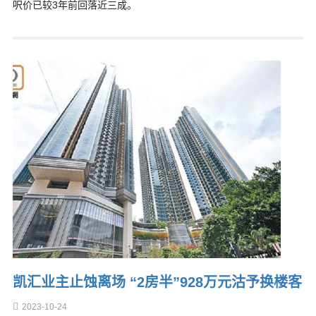
呎价已较3年前回落近三成。
凯汇业主止蚀离场 “2房半”928万元沽予换楼客
2023-10-24