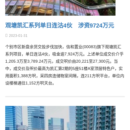
观塘凯汇系列单日连沽4伙 涉资9724万元
2023-01-31
个别市区新盘余货交投步伐加快，信和置业(00083)旗下观塘凯汇
系列项目，单日连沽4伙，吸金逾7,924万元。上述单位成交价介乎
1,205.3万至3,789.24万元，成交呎价由20,221至27,300元。当
中，成交价及呎价最高为凯汇第2期的5座51楼A室顶层特色户，实
用面积1,388方呎，采四房连储物室间隔，连211方呎平台，单位内
设楼梯通往1,152方呎天台。