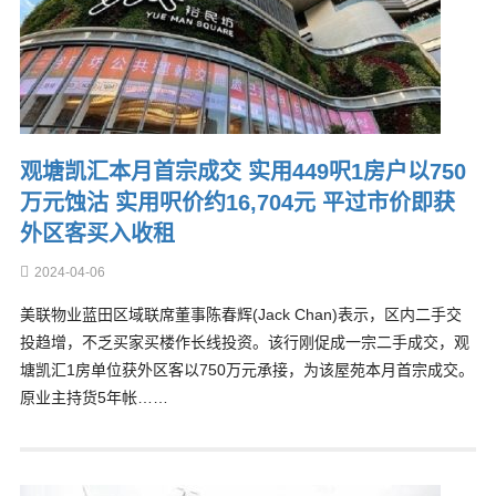
观塘凯汇本月首宗成交 实用449呎1房户以750
万元蚀沽 实用呎价约16,704元 平过市价即获
外区客买入收租
2024-04-06
美联物业蓝田区域联席董事陈春辉(Jack Chan)表示，区内二手交
投趋增，不乏买家买楼作长线投资。该行刚促成一宗二手成交，观
塘凯汇1房单位获外区客以750万元承接，为该屋苑本月首宗成交。
原业主持货5年帐……