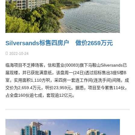
Silversands标售四房户 做价2659万元
2022-10-24
临海项目不乏捧场客，信和置业(00083)旗下马鞍山Silversands已
届现楼，并已获批满意纸，该盘周一(24日)透过招标售出3座5楼B
室，实用面积1,110方呎，采四房一套连工作间(连洗手间)间隔，成
交价为2,659.4万元，呎价23,959元。据悉，项目至今累售114伙，
占全盘160伙逾七成，套现逾12亿元。