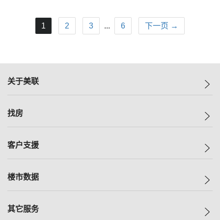
1
2
3
...
6
下一页 →
关于美联
美联集团
找房
投资者关系
集团动态
一手新房
客户支援
人才招募
买房
网站地图
上车
自助放盘
楼市数据
减价
专业经纪人
低价
分行网络
指数
其它服务
美联豪宅
查询热线
信心指数