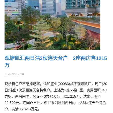
观塘凯汇两日沽3伙连天台户 2座两房售1215
万
2022-12-20
现楼特色户不乏捧场客，信和置业(00083)旗下观塘凯汇，周二(20
日)沽出1伙顶层连天台特色户。上述为2座55楼L室，实用面积540
方呎，两房间隔，另设440方呎天台，以1,215万元沽出，呎价
22,500元。连同昨日计，凯汇系列项目两日内共沽3伙连天台特色
户，共涉3,782.3万元。