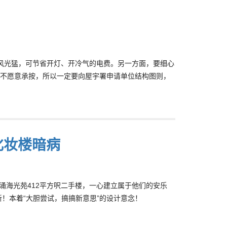
通风光猛，可节省开灯、开冷气的电费。另一方面，要细心
不愿意承按，所以一定要向屋宇署申请单位结构图则，
化妆楼暗病
涌海光苑412平方呎二手楼，一心建立属于他们的安乐
新！本着“大胆尝试，搞搞新意思”的设计意念！