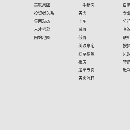
美联集团
一手新房
自
投资者关系
买房
专
集团动态
上车
分
人才招募
减价
查
网站地图
低价
联
美联豪宅
按
独家楼盘
负
租房
转
居屋专页
缴
买卖流程