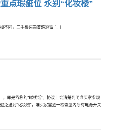
重点瑕疵位 永别“化妆楼”
不同，二手楼买卖普遍遵循 […]
），即是俗称的“睇楼纸”。协议上会清楚列明准买家参观
避免遇到“化妆楼”，准买家需逐一检查屋内所有电源开关