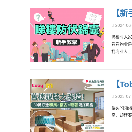
【新
2024-06
睇楼时大家
看看物业是
找专业人士
【T
2023-07
误买“化妆
窝，却误买