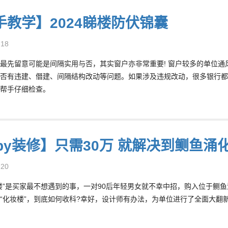
手教学】2024睇楼防伏锦囊
-18
最先留意可能是间隔实用与否，其实窗户亦非常重要! 窗户较多的单位
否有违建、僭建、间隔结构改动等问题。如果涉及违规改动，很多银行都
帮手仔细检查。
oby装修】只需30万 就解决到鲗鱼涌
-20
楼”是买家最不想遇到的事，一对90后年轻男女就不幸中招，购入位于鲗鱼
“化妆楼”，到底如何收科?幸好，设计师有办法，为单位进行了全面大翻