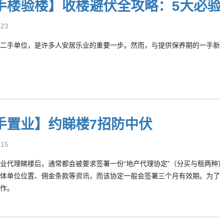
手楼验楼】收楼避伏全攻略：5大必验
-23
二手单位，是许多人安居乐业的重要一步。然而，与提供保养期的一手新楼
手置业】约睇楼7招防中伏
-15
业代理睇楼后，通常都会被要求签署一份“地产代理协定”（分买与租两种
体单位位置、佣金条款等资讯，而该协定一般会签署三个月有效期。为了
作。