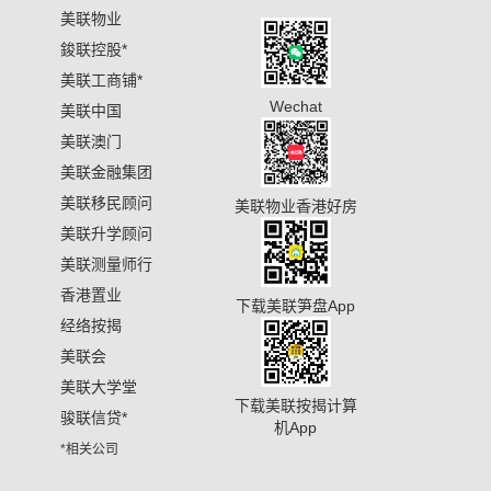
美联物业
鋑联控股
*
美联工商铺
*
Wechat
美联中国
美联澳门
美联金融集团
美联移民顾问
美联物业香港好房
美联升学顾问
美联测量师行
香港置业
下载美联笋盘App
经络按揭
美联会
美联大学堂
下载美联按揭计算
骏联信贷
*
机App
*相关公司