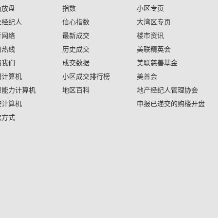
助放盘
指数
小区专页
业经纪人
信心指数
大湾区专页
行网络
最新成交
楼市资讯
询热线
历史成交
美联精英会
络我们
成交数据
美联慈善基金
揭计算机
小区成交排行榜
美善会
担能力计算机
地区百科
地产经纪人管理协会
按计算机
申报已递交的购楼开盘
款方式