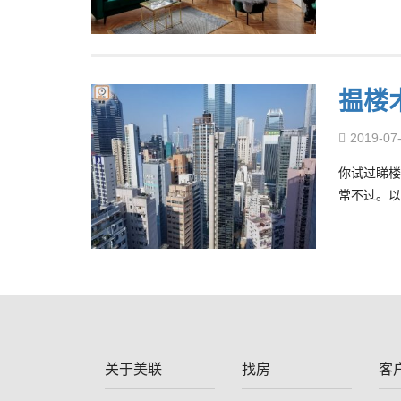
揾楼
2019-07
你试过睇楼
常不过。以
关于美联
找房
客