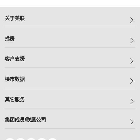
关于美联
美联集团
找房
投资者关系
集团动态
一手新房
客户支援
人才招募
买房
网站地图
上车
自助放盘
楼市数据
减价
专业经纪人
低价
分行网络
指数
其它服务
美联豪宅
查询热线
信心指数
独家楼盘
联络我们
最新成交
小区专页
租房
集团成员/联属公司
按揭计算机
历史成交
大湾区专页
居屋专页
负担能力计算机
成交数据
楼市资讯
买卖流程
美联物业
转按计算机