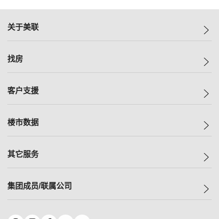
关于美联
美联集团
找房
投资者关系
集团动态
一手新房
客户支援
人才招募
买房
网站地图
上车
自助放盘
楼市数据
减价
专业经纪人
低价
分行网络
指数
其它服务
美联豪宅
查询热线
信心指数
独家楼盘
联络我们
最新成交
小区专页
租房
集团成员/联属公司
按揭计算机
历史成交
大湾区专页
居屋专页
负担能力计算机
成交数据
楼市资讯
买卖流程
美联物业
转按计算机