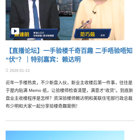
【直播论坛】一手验楼千奇百趣 二手唔验唔知
“伏”？｜特别嘉宾：赖达明
2020-01-13
近年一手楼热卖，不少新盘入伙，新业主收楼后第一件事，往往是
于屋内贴满 Memo 纸，让验楼师检查清楚，满意才“收货”。到底新
盘业主收楼程序是怎样？资深验楼师赖达明和美联住宅部行政总裁
布少明和大家一起分享验楼奇趣案例！