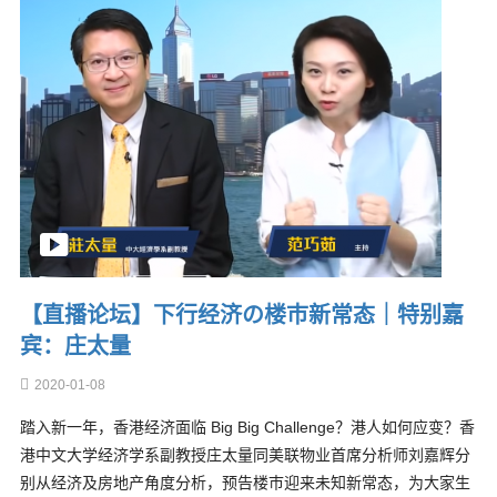
【直播论坛】下行经济の楼巿新常态｜特别嘉
宾：庄太量
2020-01-08
踏入新一年，香港经济面临 Big Big Challenge？港人如何应变？香
港中文大学经济学系副教授庄太量同美联物业首席分析师刘嘉辉分
别从经济及房地产角度分析，预告楼巿迎来未知新常态，为大家生