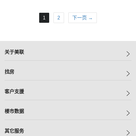
1
2
下一页 →
关于美联
美联集团
找房
投资者关系
集团动态
一手新房
客户支援
人才招募
买房
网站地图
上车
自助放盘
楼市数据
减价
专业经纪人
低价
分行网络
指数
其它服务
美联豪宅
查询热线