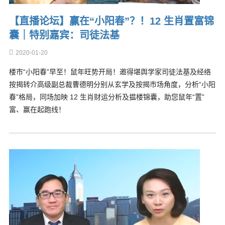
【直播论坛】赢在“小阳春”？！12 生肖置富锦
囊｜特别嘉宾：司徒法基
2020-01-20
楼巿“小阳春”早至！鼠年旺势开局！邀得堪舆学家司徒法基及经络
按揭转介高级副总裁曹德明分别从玄学及按揭巿场角度，分析“小阳
春”格局，同场加映 12 生肖财运分析及揾楼锦囊，助您鼠年“置”
富、赢在起跑线！