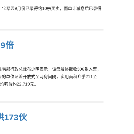
效应，宝翠园9月份已录得约10宗买卖，而单计减息后已录得
9倍
住宅部行政总裁布少明表示，该盘最终截收306张入票，
发售的单位涵盖开放式至两房间隔，实用面积介乎211至
平均呎价约22,719元。
173伙