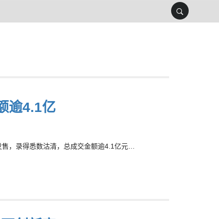
逾4.1亿
发售，录得悉数沽清，总成交金额逾4.1亿元…