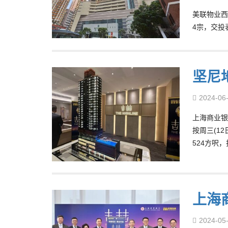
美联物业西
4宗，交投
坚尼
2024-06
上海商业银
按周三(1
524方呎，
上海
2024-05