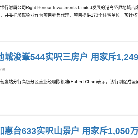
行附属公司Right Honour Investments Limited发展的港岛坚尼
INE)，并委托美联物业作为项目销售代理，项目提供173个住宅单位，预
城浚峯544实呎三房户 用家斥1,24
-08
营盘站分行高级分区营业经理陈凯廸(Hubert Chan)表示，该行刚促成坚
惠台633实呎山景户 用家斥1,050万