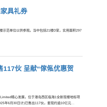
推家具礼券
楼示范单位以供参观。当中包括21楼D室，实用面积297
117伙 呈献“傢俬优惠贺
ts Limited精心发展，位于港岛西区临海1全新现楼地标项
5年6月30日计)已售出117伙，套现约逾10亿元…