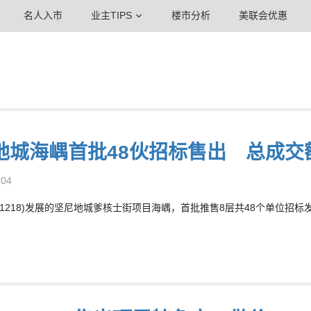
名人入市
业主TIPS
楼市分析
美联会优惠
地城海嵎首批48伙招标售出 总成交额
-04
01218)发展的坚尼地城爹核士街项目海嵎，首批推售8层共48个单位招标