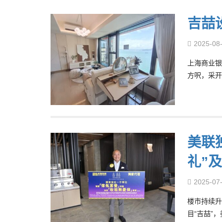
吉喆
2025-08
上海商业银
方呎，采开
美联
礼”
2025-07
楼市持续升温
目“吉喆”