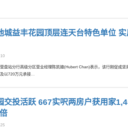
地城益丰花园顶层连天台特色单位 实用
-10
营盘站分行高级分区营业经理陈凯廸(Hubert Chan)表示，该行刚促
及以720万元承接…
交投活跃 667实呎两房户获用家1,4
5倍
-25