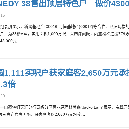
NEDY 38售出顶层特色户 做价43
-15
录册显示，新鸿基地产(00016)与恒基地产(00012)等合作、已届现楼的
户，为33楼A室，实用面积1,000方呎，采四房间隔，内置楼梯连接779
3,000元……
1,111实呎户获家庭客2,650万元
.3倍
-20
半山豪宅组天汇分行高级分区营业经理林懋霖(Jacko Lam)表示，宝
呎，为三房连套房间隔，获家庭客以2,650万元承接…