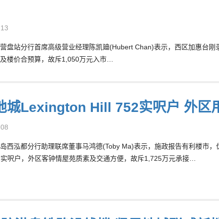
-13
营盘站分行首席高级营业经理陈凯廸(Hubert Chan)表示，西区加惠台
及楼价合预算，故斥1,050万元入市…
城Lexington Hill 752实呎户 外
-08
岛西泓都分行助理联席董事马鸿德(Toby Ma)表示，施政报告有利楼市，优
个752实呎户，外区客钟情屋苑质素及交通方便，故斥1,725万元承接…