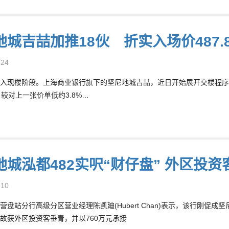
地城吉喆加推18伙 折实入场价487.
-24
入现楼阶段。上海商业银行旗下的坚尼地城吉喆，近日开始展开交楼程序，周
元，较对上一张价单低约3.8%…
地城泓都482实呎“财仔盘” 外区投资
-10
营盘站分行高级分区营业经理陈凯廸(Hubert Chan)表示，该行刚促
故获外区投资客垂青，并以760万元承接