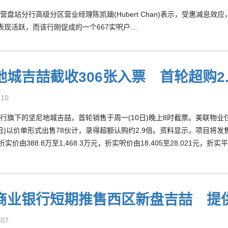
营盘站分行高级分区营业经理陈凯廸(Hubert Chan)表示，受惠减息
表现活跃，而该行刚促成的一个667实呎户…
地城吉喆截收306张入票 首轮超购2.
-10
行旗下的坚尼地城吉喆，首轮销售于周一(10日)晚上8时截票。美联物业
2日)以价单形式出售78伙计，录得超额认购约2.9倍。资料显示，项目将
折实价由388.8万至1,468.3万元，折实呎价由18,405至28,021元，折实
商业银行短期推售西区新盘吉喆 提供
-07