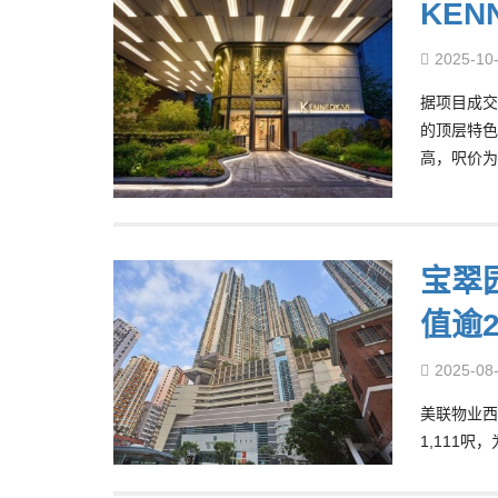
KEN
2025-10
据项目成交纪
的顶层特色
高，呎价为4
宝翠园
值逾2
2025-08
美联物业西
1,111