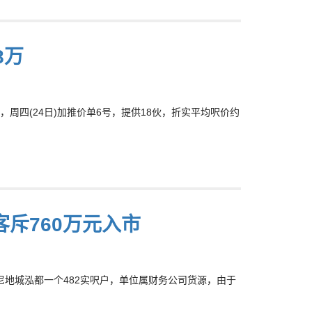
8万
四(24日)加推价单6号，提供18伙，折实平均呎价约
客斥760万元入市
成坚尼地城泓都一个482实呎户，单位属财务公司货源，由于