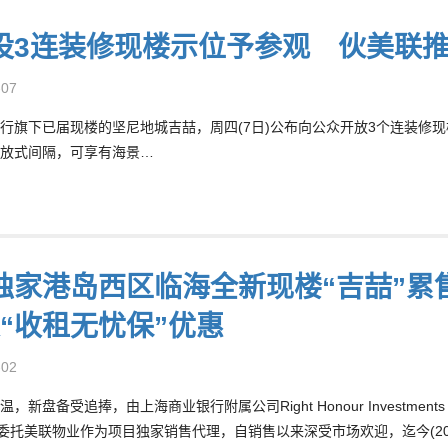
设3连装修现楼示位予参观 伙美联
-07
行旗下已届现楼的坚尼地城吉喆，周四(7日)公布向公众开放3个连装修现
放式间隔，可享有海景…
独家港岛西区临海全新现楼“吉喆”累售
及“收租无忧保”优惠
-02
，新盘备受追捧，由上海商业银行附属公司Right Honour Investmen
，委托美联物业作为项目独家销售代理，自销售以来深受市场欢迎，迄今(202