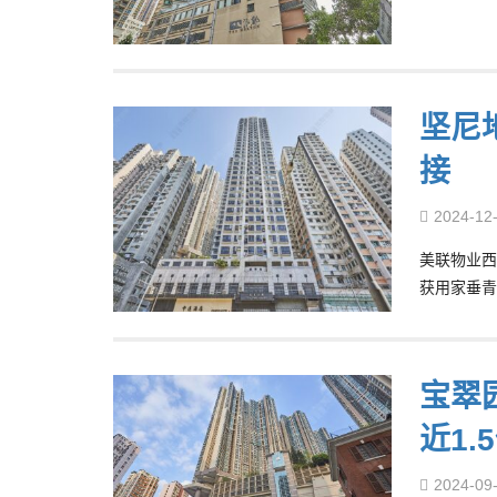
坚尼
接
2024-12
美联物业西
获用家垂青
宝翠园
近1.
2024-09