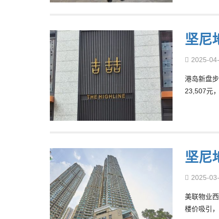
坚尼
2025-04
港岛新盘步
23,507
坚尼
2025-03
美联物业西
楼价吸引，