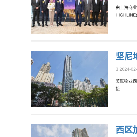
由上海商业银
HIGHL
坚尼地
2024-02
美联物业西
接…
西区加