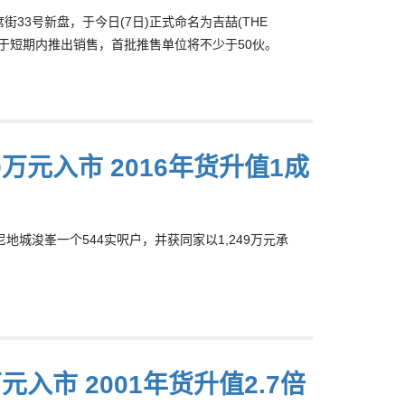
地城吉席街33号新盘，于今日(7日)正式命名为吉喆(THE
计将于短期内推出销售，首批推售单位将不少于50伙。
9万元入市 2016年货升值1成
尼地城浚峯一个544实呎户，并获同家以1,249万元承
元入市 2001年货升值2.7倍