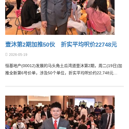
壹沐第2期加推50伙 折实平均呎价22748元
2026-05-19
恒基地产(00012)发展的马头角土瓜湾道壹沐第2期，周二(19日)加
推全新第6号价单，涉及50个单位，折实平均呎价约22,748元…