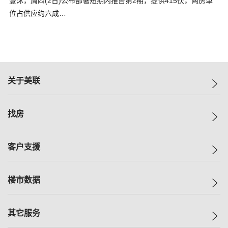
壹沐，周四(2日)公布部署短期内推售第2期，提供415伙，两房单
位占供应约六成…
关于美联
美联集团
找房
投资者关系
集团动态
一手新房
客户支援
人才招募
买房
网站地图
上车
自助放盘
楼市数据
减价
专业经纪人
低价
分行网络
指数
其它服务
美联豪宅
查询热线
信心指数