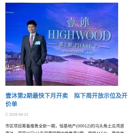
壹沐第2期最快下月开卖 拟下周开放示位及开
价单
2026-04-23
市区项目筹备推售全新一期，恒基地产(00012)的马头角土瓜湾道