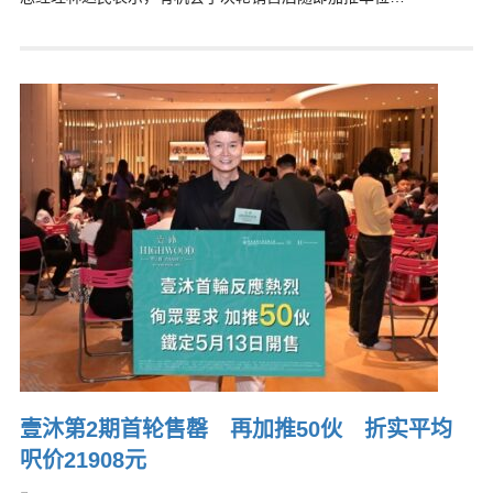
壹沐第2期首轮售罄 再加推50伙 折实平均
呎价21908元