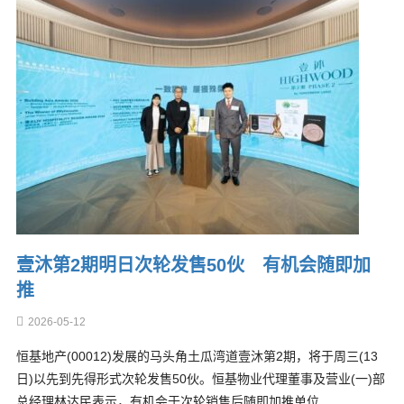
壹沐第2期明日次轮发售50伙 有机会随即加
推
2026-05-12
恒基地产(00012)发展的马头角土瓜湾道壹沐第2期，将于周三(13
日)以先到先得形式次轮发售50伙。恒基物业代理董事及营业(一)部
总经理林达民表示，有机会于次轮销售后随即加推单位…