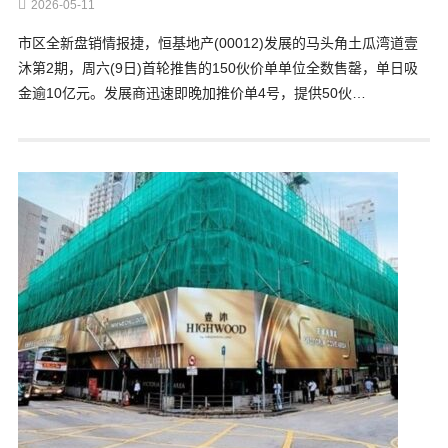
2026-05-11
市区全新盘销情报捷，恒基地产(00012)发展的马头角土瓜湾道壹
沐第2期，周六(9日)首轮推售的150伙价单单位全数售罄，单日吸
金逾10亿元。发展商迅速即晚加推价单4号，提供50伙…