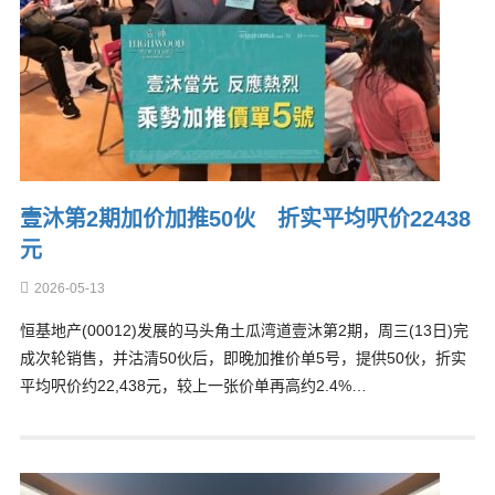
壹沐第2期加价加推50伙 折实平均呎价22438
元
2026-05-13
恒基地产(00012)发展的马头角土瓜湾道壹沐第2期，周三(13日)完
成次轮销售，并沽清50伙后，即晚加推价单5号，提供50伙，折实
平均呎价约22,438元，较上一张价单再高约2.4%…