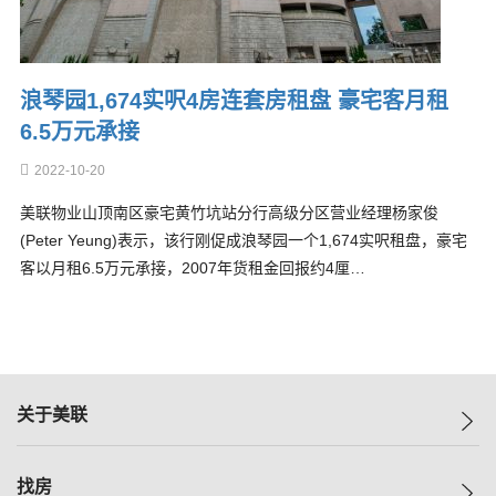
浪琴园1,674实呎4房连套房租盘 豪宅客月租
6.5万元承接
2022-10-20
美联物业山顶南区豪宅黄竹坑站分行高级分区营业经理杨家俊
(Peter Yeung)表示，该行刚促成浪琴园一个1,674实呎租盘，豪宅
客以月租6.5万元承接，2007年货租金回报约4厘…
关于美联
美联集团
找房