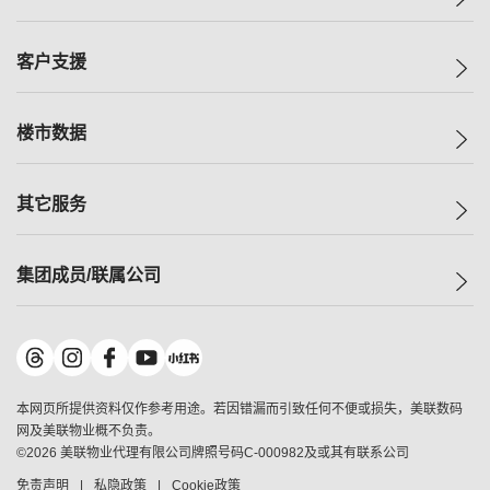
投资者关系
集团动态
一手新房
客户支援
人才招募
买房
网站地图
上车
自助放盘
楼市数据
减价
专业经纪人
低价
分行网络
指数
其它服务
美联豪宅
查询热线
信心指数
独家楼盘
联络我们
最新成交
小区专页
租房
集团成员/联属公司
按揭计算机
历史成交
大湾区专页
居屋专页
负担能力计算机
成交数据
楼市资讯
买卖流程
美联物业
转按计算机
小区成交排行榜
美联精英会
鋑联控股
*
缴款方式
地区百科
美联慈善基金
美联工商铺
*
本网页所提供资料仅作参考用途。若因错漏而引致任何不便或损失，美联数码
美善会
美联中国
网及美联物业概不负责。
地产经纪人管理协会
©
2026
美联物业代理有限公司牌照号码C-000982及或其有联系公司
美联澳门
申报已递交的购楼开盘
免责声明
私隐政策
Cookie政策