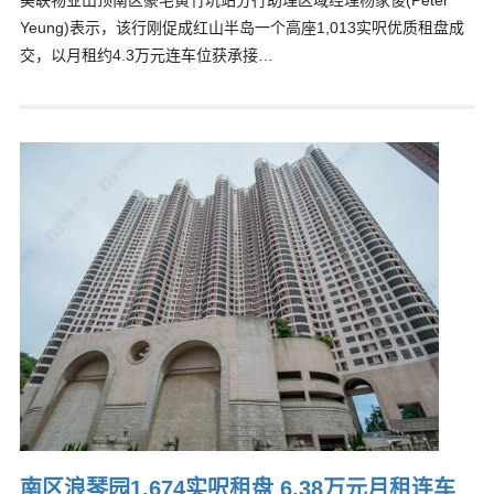
美联物业山顶南区豪宅黄竹坑站分行助理区域经理杨家俊(Peter
Yeung)表示，该行刚促成红山半岛一个高座1,013实呎优质租盘成
交，以月租约4.3万元连车位获承接…
南区浪琴园1,674实呎租盘 6.38万元月租连车