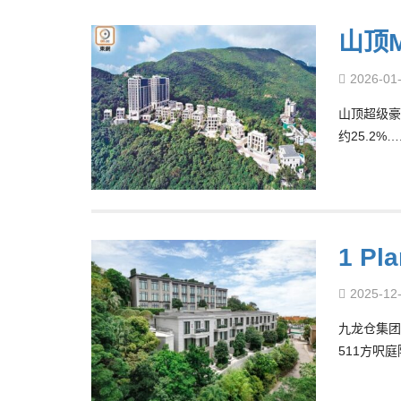
山顶M
2026-01
山顶超级豪宅
约25.2%…
1 P
2025-12
九龙仓集团(
511方呎庭