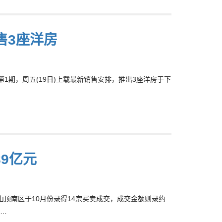
发售3座洋房
oad第1期，周五(19日)上载最新销售安排，推出3座洋房于下
89亿元
，山顶南区于10月份录得14宗买卖成交，成交金额则录约
交…