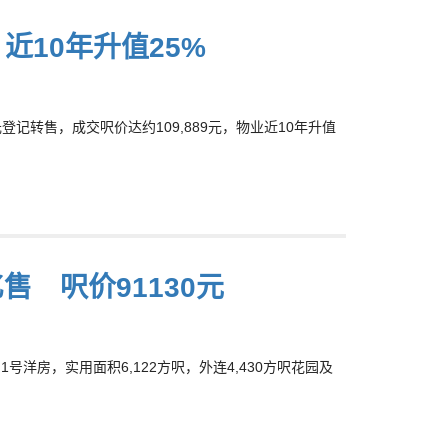
手 近10年升值25%
港元登记转售，成交呎价达约109,889元，物业近10年升值
57亿售 呎价91130元
)售出1号洋房，实用面积6,122方呎，外连4,430方呎花园及