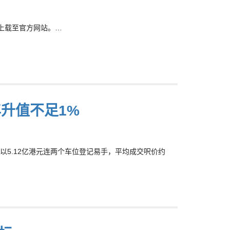
书已上载至官方网站。…
年升值不足1%
单位以5.12亿港元连两个车位登记易手，平均成交呎价约