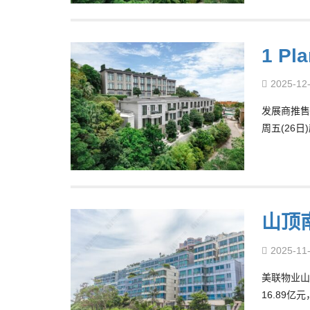
1 P
2025-12
发展商推售超
周五(26
山顶南
2025-11
美联物业山
16.89亿