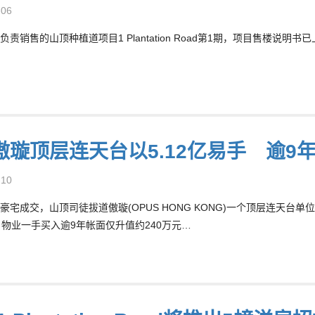
-06
责销售的山顶种植道项目1 Plantation Road第1期，项目售楼说明
傲璇顶层连天台以5.12亿易手 逾9
-10
豪宅成交，山顶司徒拔道傲璇(OPUS HONG KONG)一个顶层连天台
8元，物业一手买入逾9年帐面仅升值约240万元…