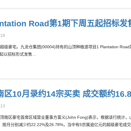
lantation Road第1期下周五起招标
-19
级豪宅。九龙仓集团(00004)持有的山顶种植道项目1 Plantation R
日)起以招标形式发售…
区10月录约14宗买卖 成交额约16.
-13
顶南区豪宅首席区域营业董事方富义(John Fong)表示，根据该行统计
元，按月分别减少约22.22%及26.78%，当中有5宗属逾亿元的超级豪宅成