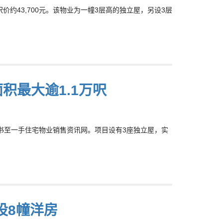
呎价约43,700元。该物业为一幢3层高的独立屋，另设3层
积最大逾1.1万呎
明书至一手住宅物业销售资讯网。项目设有3座独立屋，实
 设8幢洋房