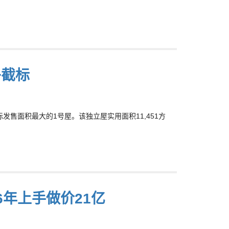
午截标
标发售面积最大的1号屋。该独立屋实用面积11,451方
6年上手做价21亿