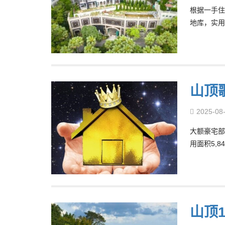
根据一手住
地库，实用面
山顶
2025-08
大额豪宅部
用面积5,84
山顶1