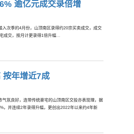
.6% 逾亿元成交录倍增
，踏入次季的4月份，山顶南区录得约20宗买卖成交，成交
级豪宅成交，按月计更录得1倍升幅…
 按年增近7成
楼市气氛良好，连带传统豪宅的山顶南区交投亦表现理，据
7%，并连续2年录得升幅，更创出2022年以来约4年新