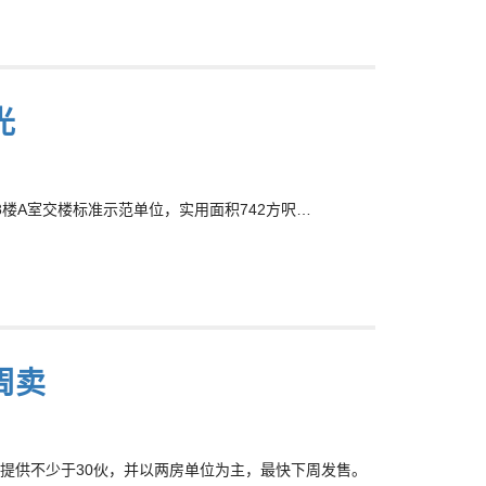
光
8楼A室交楼标准示范单位，实用面积742方呎…
周卖
提供不少于30伙，并以两房单位为主，最快下周发售。