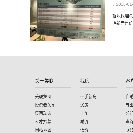
2018-01
新地代理总
道新盘售价
关于美联
找房
客
美联集团
一手新房
自
投资者关系
买房
专
集团动态
上车
分
人才招募
减价
查
网站地图
低价
联