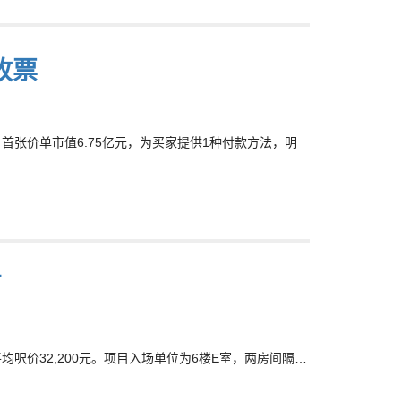
收票
张价单市值6.75亿元，为买家提供1种付款方法，明
万
呎价32,200元。项目入场单位为6楼E室，两房间隔…