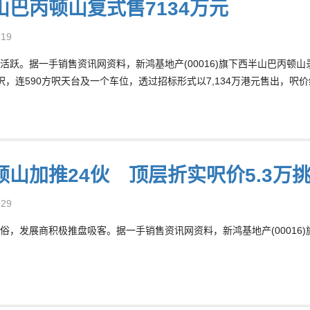
山巴丙顿山复式售7134万元
-19
活跃。据一手销售资讯网资料，新鸿基地产(00016)旗下西半山巴丙顿山
方呎，连590方呎天台及一个车位，透过招标形式以7,134万港元售出，呎价约
顿山加推24伙 顶层折实呎价5.3万
-29
俗，发展商积极推盘吸客。据一手销售资讯网资料，新鸿基地产(00016)