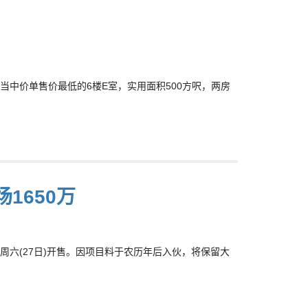
当中价单售价最低的6楼E室，实用面积500方呎，两房
1650万
六(27日)开售。因项目料于农历年后入伙，将保留大