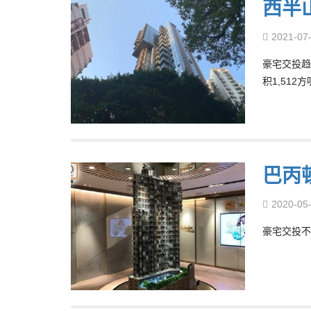
西半
2021-07
豪宅交投趋
积1,512
巴丙
2020-05
豪宅交投不