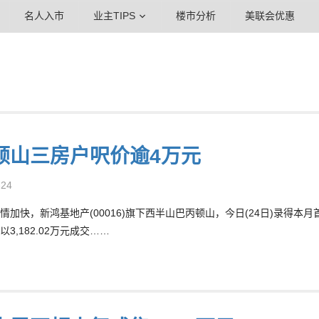
名人入市
业主TIPS
楼市分析
美联会优惠
顿山三房户呎价逾4万元
-24
情加快，新鸿基地产(00016)旗下西半山巴丙顿山，今日(24日)录得本
3,182.02万元成交……