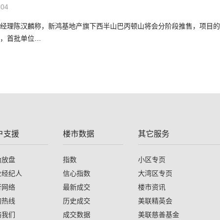
-04
经理陈汉麟称，新鸿基地产旗下西半山巴丙顿山将会分阶段推售，项目的
，首批单位…
户支援
楼市数据
其它服务
助放盘
指数
小区专页
业经纪人
信心指数
大湾区专页
行网络
最新成交
楼市资讯
询热线
历史成交
美联精英会
络我们
成交数据
美联慈善基金