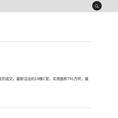
月首宗成交，最新沽出的19楼C室，实用面积791方呎，属