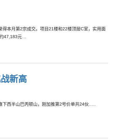
录得本月第2宗成交。项目21楼和22楼顶层C室，实用面
47,183元…
挑战新高
旗下西半山巴丙顿山，刚加推第2号价单共24伙…..