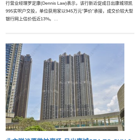
行营业经理罗定康(Dennis Law)表示，该行新近促成日出康城领凯
995实呎户交投，单位获用家以945万元“笋价”承接，成交价较大型
银行网上估价低近13%。…