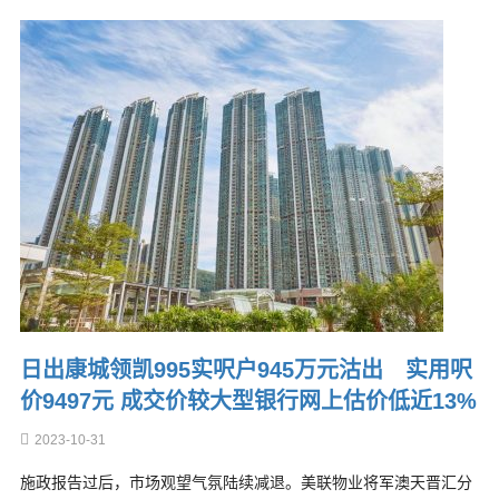
日出康城领凯995实呎户945万元沽出 实用呎
价9497元 成交价较大型银行网上估价低近13%
2023-10-31
施政报告过后，市场观望气氛陆续减退。美联物业将军澳天晋汇分