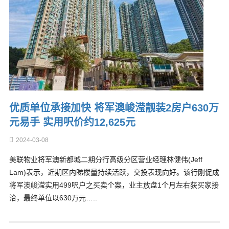
优质单位承接加快 将军澳峻滢靓装2房户630万
元易手 实用呎价约12,625元
2024-03-08
美联物业将军澳新都城二期分行高级分区营业经理林健伟(Jeff
Lam)表示，近期区内睇楼量持续活跃，交投表现向好。该行刚促成
将军澳峻滢实用499呎户之买卖个案，业主放盘1个月左右获买家接
洽，最终单位以630万元…..