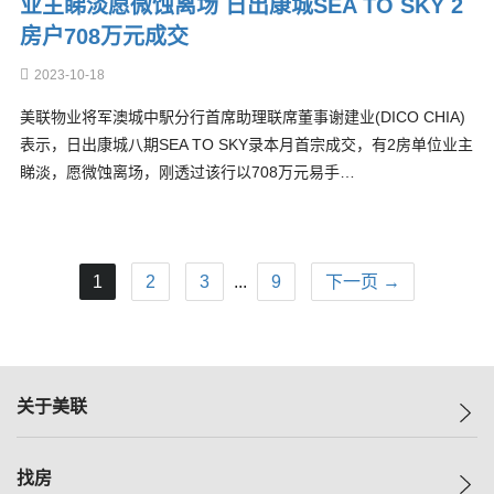
业主睇淡愿微蚀离场 日出康城SEA TO SKY 2
房户708万元成交
2023-10-18
美联物业将军澳城中駅分行首席助理联席董事谢建业(DICO CHIA)
表示，日出康城八期SEA TO SKY录本月首宗成交，有2房单位业主
睇淡，愿微蚀离场，刚透过该行以708万元易手…
1
2
3
...
9
下一页 →
关于美联
美联集团
找房