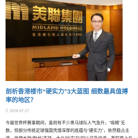
剖析香港楼市“硬实力”3大蓝图 细数最具值搏
率的地区？
2026-07-17
今届世界杯赛事期间，虽则有不少黑马球队人气急升，“吸睛”无
数，但部分传统足球强国凭借深厚的底蕴与“硬实力”，依然稳占主