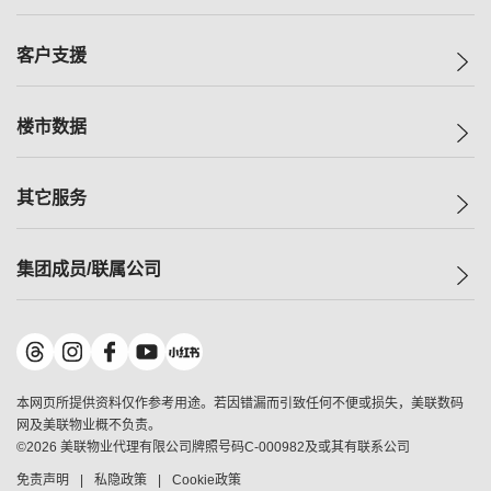
投资者关系
集团动态
一手新房
客户支援
人才招募
买房
网站地图
上车
自助放盘
楼市数据
减价
专业经纪人
低价
分行网络
指数
其它服务
美联豪宅
查询热线
信心指数
独家楼盘
联络我们
最新成交
小区专页
租房
集团成员/联属公司
按揭计算机
历史成交
大湾区专页
居屋专页
负担能力计算机
成交数据
楼市资讯
买卖流程
美联物业
转按计算机
小区成交排行榜
美联精英会
鋑联控股
*
缴款方式
地区百科
美联慈善基金
美联工商铺
*
本网页所提供资料仅作参考用途。若因错漏而引致任何不便或损失，美联数码
美善会
美联中国
网及美联物业概不负责。
地产经纪人管理协会
©
2026
美联物业代理有限公司牌照号码C-000982及或其有联系公司
美联澳门
申报已递交的购楼开盘
免责声明
私隐政策
Cookie政策
美联金融集团