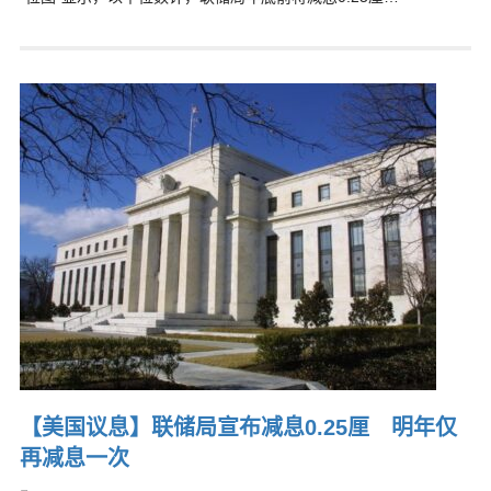
【美国议息】联储局宣布减息0.25厘 明年仅
再减息一次