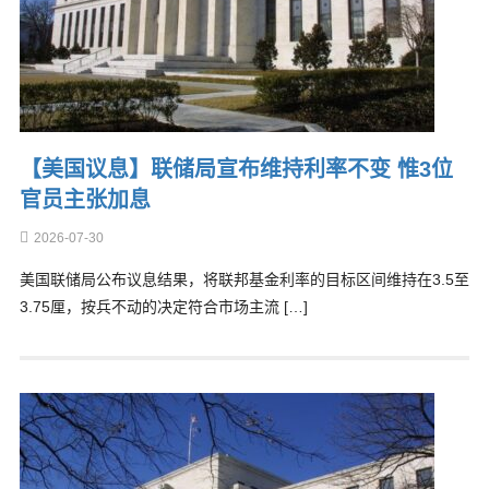
【美国议息】联储局宣布维持利率不变 惟3位
官员主张加息
2026-07-30
美国联储局公布议息结果，将联邦基金利率的目标区间维持在3.5至
3.75厘，按兵不动的决定符合市场主流 […]