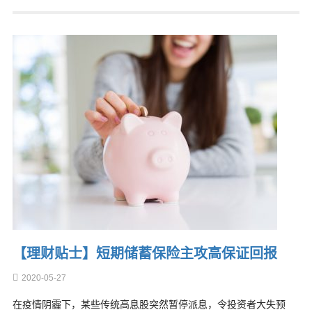
【理财贴士】短期储蓄保险主攻高保证回报
2020-05-27
在疫情阴霾下，某些传统高息股突然暂停派息，令投资者大失预