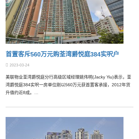
首置客斥560万元购荃湾爵悦庭384实呎户
2023-03-24
美联物业荃湾爵悦庭分行高级区域经理姚伟明(Jacky Yiu)表示，荃
湾爵悦庭384实呎一房单位刚以560万元获首置客承接，2012年货
升值约近8成。…