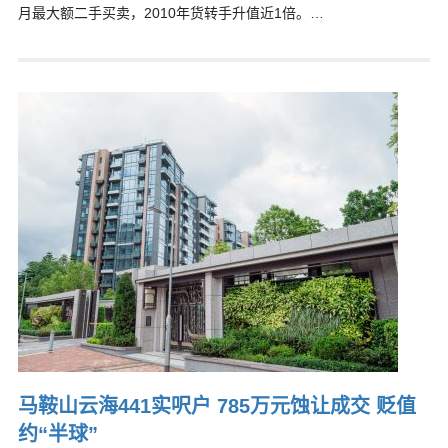
月最大额二手买卖，2010年货转手升值近1倍。…
马鞍山云海441实呎户 785万元蚀让成交 贬值
约“半球”