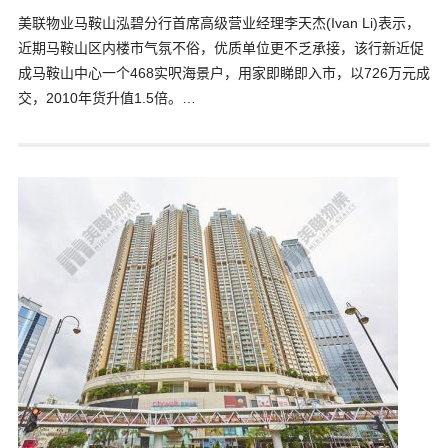
美联物业马鞍山泓碧分行首席高级营业经理李天杰(Ivan Li)表示，
近期马鞍山区内楼市气氛不俗，优质单位更不乏承接，该行新近促
成马鞍山中心一个468实呎海景户，用家即睇即入市，以726万元成
交，2010年货升值1.5倍。…