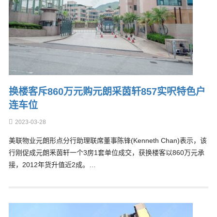
换楼客斥860万元购元朗采茵轩857实呎特色户
连车位
2023-03-28
美联物业元朗形点分行助理联席董事陈锋(Kenneth Chan)表示，该
行刚促成元朗釆茵轩一个3房1套单位成交，获换楼客以860万元承
接，2012年货升值近2成。…