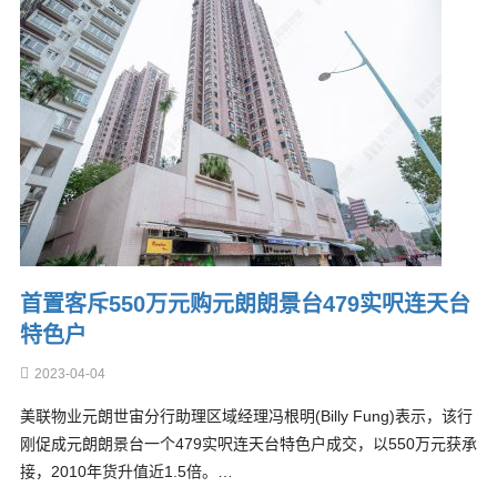
首置客斥550万元购元朗朗景台479实呎连天台
特色户
2023-04-04
美联物业元朗世宙分行助理区域经理冯根明(Billy Fung)表示，该行
刚促成元朗朗景台一个479实呎连天台特色户成交，以550万元获承
接，2010年货升值近1.5倍。…