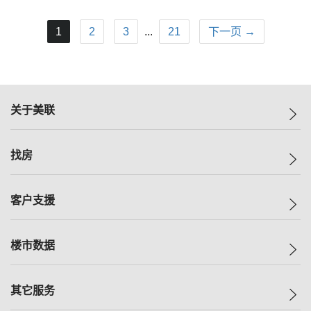
1
2
3
...
21
下一页 →
关于美联
美联集团
找房
投资者关系
集团动态
一手新房
客户支援
人才招募
买房
网站地图
上车
自助放盘
楼市数据
减价
专业经纪人
低价
分行网络
指数
其它服务
美联豪宅
查询热线
信心指数