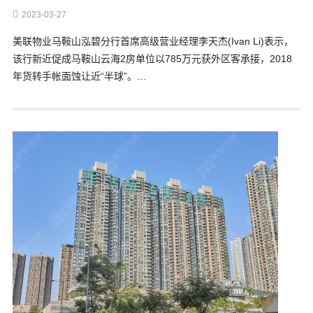
2023-03-27
美联物业马鞍山泓碧分行首席高级营业经理李天杰(Ivan Li)表示，
该行新近促成马鞍山云海2房单位以785万元获外区客承接，2018
年货转手帐面蚀让近“半球”。…