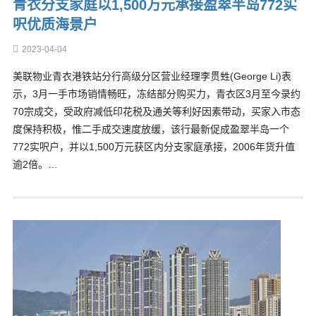
青衣分支家庭以1,500万元承接盈翠半岛772实
呎优质海景户
2023-04-04
美联物业青衣港铁站分行高级分区营业经理李贯甡(George Li)表
示，3月一手市场销情畅旺，冻结部分购买力，青衣区3月至今录约
70宗成交，受政府减低印花税及通关等利好因素带动，买家入市态
度保持积极，惟二手成交速度放缓，该行最新促成盈翠半岛一个
772实呎户，并以1,500万元获区内分支家庭承接，2006年货升值
逾2倍。…