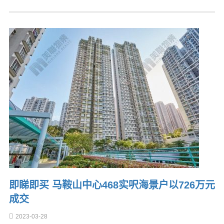
即睇即买 马鞍山中心468实呎海景户以726万元
成交
2023-03-28