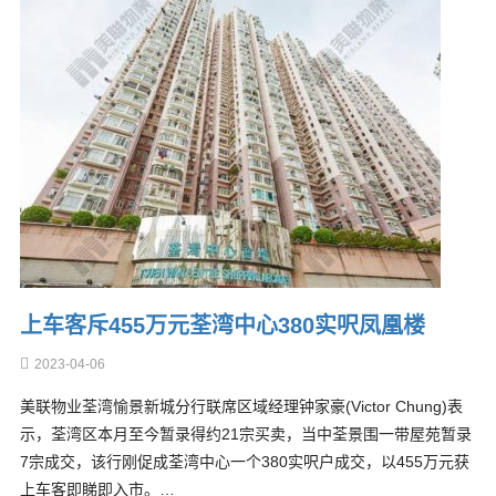
上车客斥455万元荃湾中心380实呎凤凰楼
2023-04-06
美联物业荃湾愉景新城分行联席区域经理钟家豪(Victor Chung)表
示，荃湾区本月至今暂录得约21宗买卖，当中荃景围一带屋苑暂录
7宗成交，该行刚促成荃湾中心一个380实呎户成交，以455万元获
上车客即睇即入市。…