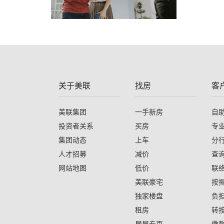
关于美联
找房
客
美联集团
一手新房
自
投资者关系
买房
专
集团动态
上车
分
人才招募
减价
查
网站地图
低价
联
美联豪宅
按
独家楼盘
负
租房
转
居屋专页
缴