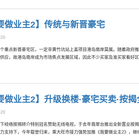
要做业主2】传统与新晋豪宅
-20
个重点新晋豪宅区，一定非黄竹坑站上盖项目港岛南岸莫属。随着政府推
供应，故港岛南岸成为市场焦点发展区域，因此不少买家及准买家看好区
要做业主2】升级换楼·豪宅买卖·按揭
-20
下经络按揭转介特别冠名赞助无线电视，于去年翡翠台推出全新置业按揭
力支持下，今年载誉归来，乘大旺巿接力强势加推《我要做业主2》，继