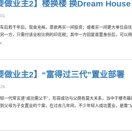
做业主2】楼换楼 换Dream House
-01
车后若干年后，现金充裕，意欲再买一间投资；或者买一间更大单位自住
另一方，只需付该业权比例的印花税；其中一方回复首置身份后，可以用
D。
要做业主2】“富得过三代”置业部署
-26
轻一代常言道“成功需父干”，形容成功与父荫有莫大关系，当中于楼市
到父母为子女置业的个案，在过去几年间，不少年轻人成功置业，是靠“