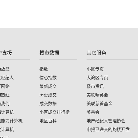
户支援
楼市数据
其它服务
助放盘
指数
小区专页
业经纪人
信心指数
大湾区专页
行网络
最新成交
楼市资讯
询热线
历史成交
美联精英会
络我们
成交数据
美联慈善基金
揭计算机
小区成交排行榜
美善会
担能力计算机
地区百科
地产经纪人管理协会
按计算机
申报已递交的购楼开盘
款方式