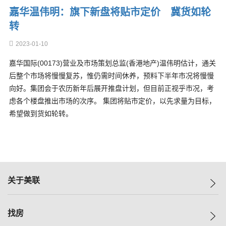
嘉华温伟明：旗下新盘将贴市定价 冀货如轮
转
2023-01-10
嘉华国际(00173)营业及市场策划总监(香港地产)温伟明估计，通关
后整个市场将慢慢复苏，惟仍需时间休养，预料下半年市况将慢慢
向好。集团会于农历新年后展开推盘计划，但目前正视乎市况，考
虑各个楼盘推出市场的次序。 集团将贴市定价，以先求量为目标，
希望做到货如轮转。
关于美联
美联集团
找房
投资者关系