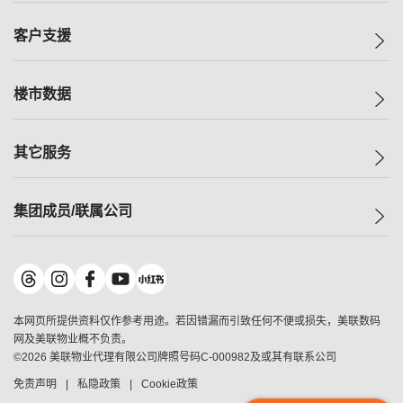
集团动态
一手新房
客户支援
人才招募
买房
网站地图
上车
自助放盘
楼市数据
减价
专业经纪人
低价
分行网络
指数
其它服务
美联豪宅
查询热线
信心指数
独家楼盘
联络我们
最新成交
小区专页
租房
集团成员/联属公司
按揭计算机
历史成交
大湾区专页
居屋专页
负担能力计算机
成交数据
楼市资讯
买卖流程
美联物业
转按计算机
小区成交排行榜
美联精英会
鋑联控股
*
缴款方式
地区百科
美联慈善基金
美联工商铺
*
本网页所提供资料仅作参考用途。若因错漏而引致任何不便或损失，美联数码
美善会
美联中国
网及美联物业概不负责。
地产经纪人管理协会
©
2026
美联物业代理有限公司牌照号码C-000982及或其有联系公司
美联澳门
申报已递交的购楼开盘
免责声明
私隐政策
Cookie政策
美联金融集团