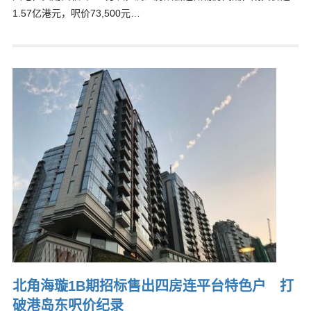
1.57亿港元，呎价73,500元…
北角海璇1B期招标售出四房连平台特色户 打
破港岛东呎价纪录