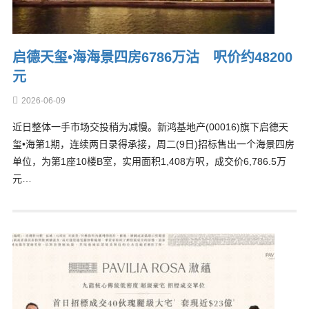
启德天玺•海海景四房6786万沽 呎价约48200
元
2026-06-09
近日整体一手市场交投稍为减慢。新鸿基地产(00016)旗下启德天
玺•海第1期，连续两日录得承接，周二(9日)招标售出一个海景四房
单位，为第1座10楼B室，实用面积1,408方呎，成交价6,786.5万
元…