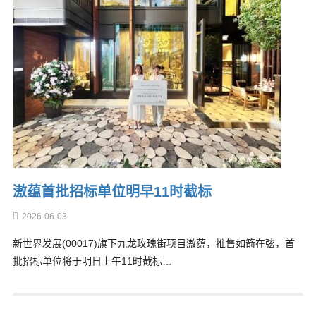
滶蕴首批招标单位明早11时截标
2026-06-03
新世界发展(00017)旗下九龙玫瑰街项目滶蕴，推售如箭在弦，首
批招标单位将于明日上午11时截标…