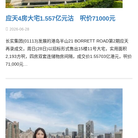
应天4房大宅1.557亿元沽 呎价71000元
2026-06-28
长实集团(01113)发展的港岛半山21 BORRETT ROAD第2期应天
再录成交，周日(28日)以招标形式售出15楼11号大宅，实用面积
2,193方呎，四房双套连储物房间隔，成交价1.55703亿港元，呎价
71,000元…