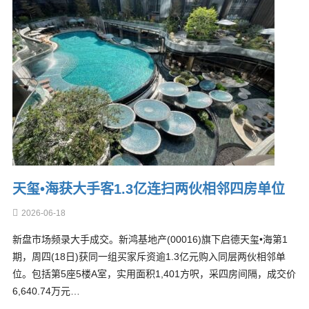
天玺•海获大手客1.3亿连扫两伙相邻四房单位
2026-06-18
新盘市场频录大手成交。新鸿基地产(00016)旗下启德天玺•海第1
期，周四(18日)获同一组买家斥资逾1.3亿元购入同层两伙相邻单
位。包括第5座5楼A室，实用面积1,401方呎，采四房间隔，成交价
6,640.74万元…