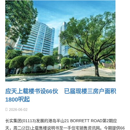
应天上载楼书设66伙 已届现楼三房户面积
1800呎起
2026-06-02
长实集团(01113)发展的港岛半山21 BORRETT ROAD第2期应
天，周二(2日)上载售楼说明书至一手住宅销售资讯网。今期提供66