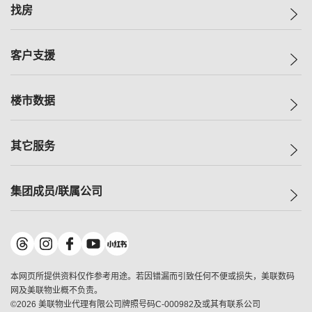
美联集团
找房
投资者关系
集团动态
一手新房
客户支援
人才招募
买房
网站地图
上车
自助放盘
楼市数据
减价
专业经纪人
低价
分行网络
指数
其它服务
美联豪宅
查询热线
信心指数
独家楼盘
联络我们
最新成交
小区专页
租房
集团成员/联属公司
按揭计算机
历史成交
大湾区专页
居屋专页
负担能力计算机
成交数据
楼市资讯
买卖流程
美联物业
转按计算机
小区成交排行榜
美联精英会
鋑联控股
*
缴款方式
地区百科
美联慈善基金
美联工商铺
*
本网页所提供资料仅作参考用途。若因错漏而引致任何不便或损失，美联数码
美善会
美联中国
网及美联物业概不负责。
地产经纪人管理协会
©
2026
美联物业代理有限公司牌照号码C-000982及或其有联系公司
美联澳门