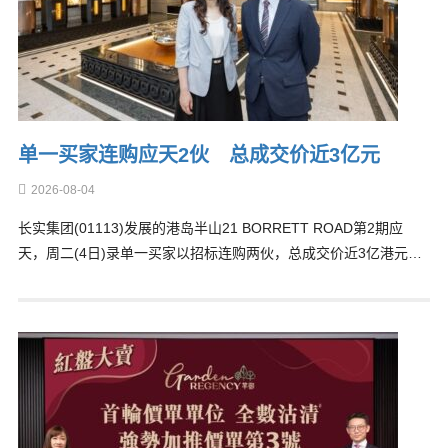
单一买家连购应天2伙 总成交价近3亿元
2026-08-04
长实集团(01113)发展的港岛半山21 BORRETT ROAD第2期应
天，周二(4日)录单一买家以招标连购两伙，总成交价近3亿港元…