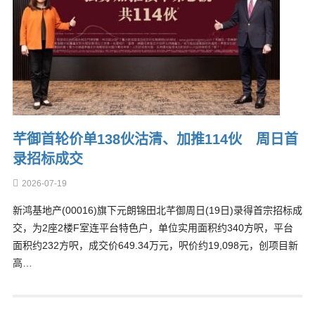
芊御首轮价单138伙沽清、加推114伙 周日首
录招标成交
2026-07-19
新鸿基地产(00016)旗下元朗锦田北芊御周日(19日)录得首宗招标成
交，为2座2楼F室连平台特色户，单位实用面积约340方呎，平台
面积约232方呎，成交价649.34万元，呎价约19,098元，创项目新
高…