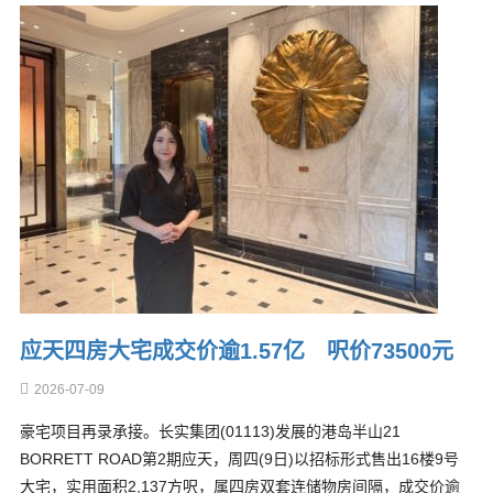
应天四房大宅成交价逾1.57亿 呎价73500元
2026-07-09
豪宅项目再录承接。长实集团(01113)发展的港岛半山21
BORRETT ROAD第2期应天，周四(9日)以招标形式售出16楼9号
大宅，实用面积2,137方呎，属四房双套连储物房间隔，成交价逾