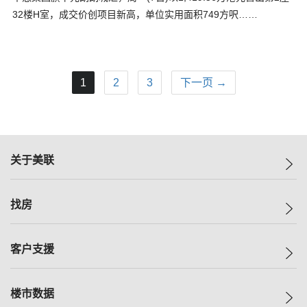
32楼H室，成交价创项目新高，单位实用面积749方呎……
1
2
3
下一页 →
关于美联
美联集团
找房
投资者关系
集团动态
一手新房
客户支援
人才招募
买房
网站地图
上车
自助放盘
楼市数据
减价