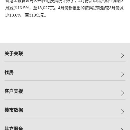
香港金融管理局公布住宅按揭统计数字，4月份新申请贷款个案较3
月减少16.5%，至13,027宗。4月份新批出的按揭贷款额较3月份减
少13.6%，至319亿元。
关于美联
美联集团
找房
投资者关系
集团动态
一手新房
客户支援
人才招募
买房
网站地图
上车
自助放盘
楼市数据
减价
专业经纪人
低价
分行网络
指数
其它服务