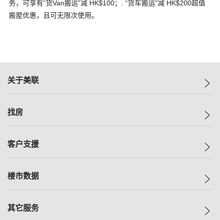
务，可享有“货Van搬运”减 HK$100；. “货车搬运”减 HK$200超值
搬屋优惠，且可无限次使用。
关于美联
美联集团
找房
投资者关系
集团动态
一手新房
客户支援
人才招募
买房
网站地图
上车
自助放盘
楼市数据
减价
专业经纪人
低价
分行网络
指数
其它服务
美联豪宅
查询热线
信心指数