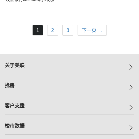
1
2
3
下一页 →
关于美联
美联集团
找房
投资者关系
集团动态
一手新房
客户支援
人才招募
买房
网站地图
上车
自助放盘
楼市数据
减价
专业经纪人
低价