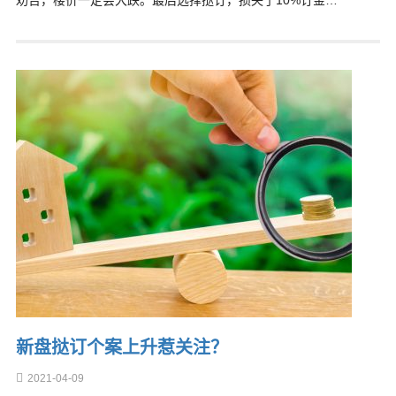
劝告，楼价一定会大跌。最后选择挞订，损失了10%订金…
新盘挞订个案上升惹关注？
2021-04-09