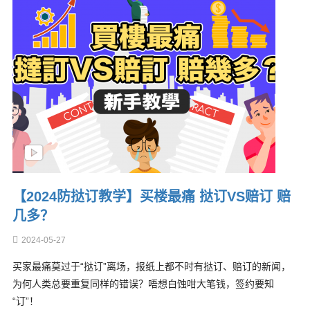
【2024防挞订教学】买楼最痛 挞订VS赔订 赔
几多？
2024-05-27
买家最痛莫过于“挞订”离场，报纸上都不时有挞订、赔订的新闻，
为何人类总要重复同样的错误？唔想白蚀咁大笔钱，签约要知
“订”！