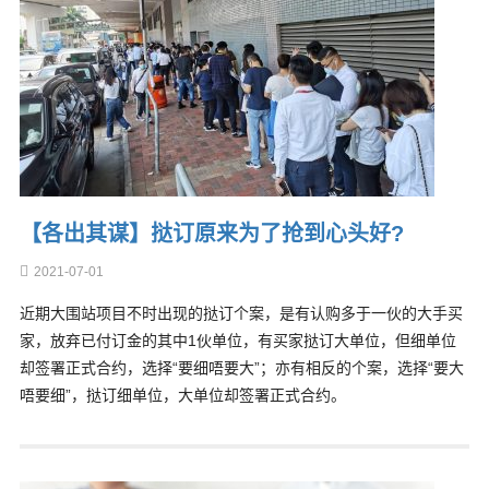
【各出其谋】挞订原来为了抢到心头好?
2021-07-01
近期大围站项目不时出现的挞订个案，是有认购多于一伙的大手买
家，放弃已付订金的其中1伙单位，有买家挞订大单位，但细单位
却签署正式合约，选择“要细唔要大”；亦有相反的个案，选择“要大
唔要细”，挞订细单位，大单位却签署正式合约。