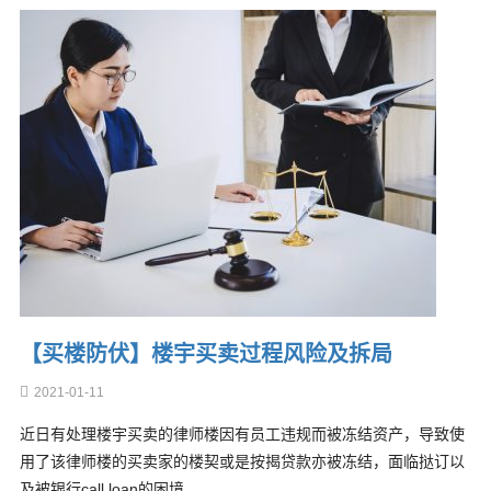
【买楼防伏】楼宇买卖过程风险及拆局
2021-01-11
近日有处理楼宇买卖的律师楼因有员工违规而被冻结资产，导致使
用了该律师楼的买卖家的楼契或是按揭贷款亦被冻结，面临挞订以
及被银行call loan的困境。