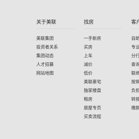
关于美联
找房
客
美联集团
一手新房
自
投资者关系
买房
专
集团动态
上车
分
人才招募
减价
查
网站地图
低价
联
美联豪宅
按
独家楼盘
负
租房
转
居屋专页
缴
买卖流程