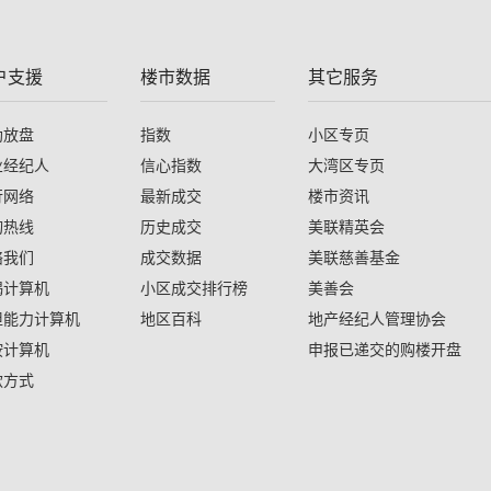
户支援
楼市数据
其它服务
助放盘
指数
小区专页
业经纪人
信心指数
大湾区专页
行网络
最新成交
楼市资讯
询热线
历史成交
美联精英会
络我们
成交数据
美联慈善基金
揭计算机
小区成交排行榜
美善会
担能力计算机
地区百科
地产经纪人管理协会
按计算机
申报已递交的购楼开盘
款方式