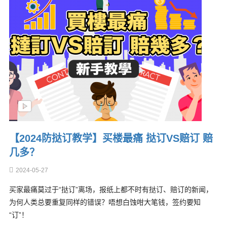
【2024防挞订教学】买楼最痛 挞订VS赔订 赔
几多？
2024-05-27
买家最痛莫过于“挞订”离场，报纸上都不时有挞订、赔订的新闻，
为何人类总要重复同样的错误？唔想白蚀咁大笔钱，签约要知
“订”！