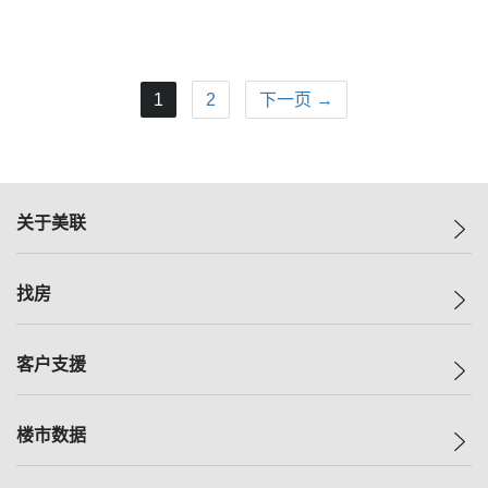
1
2
下一页 →
关于美联
美联集团
找房
投资者关系
集团动态
一手新房
客户支援
人才招募
买房
网站地图
上车
自助放盘
楼市数据
减价
专业经纪人
低价