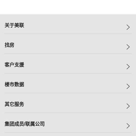
关于美联
美联集团
找房
投资者关系
集团动态
一手新房
客户支援
人才招募
买房
网站地图
上车
自助放盘
楼市数据
减价
专业经纪人
低价
分行网络
指数
其它服务
美联豪宅
查询热线
信心指数
独家楼盘
联络我们
最新成交
小区专页
租房
集团成员/联属公司
按揭计算机
历史成交
大湾区专页
居屋专页
负担能力计算机