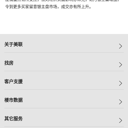
令到更多买家留意银主盘市场，成交亦有所上升。
关于美联
美联集团
找房
投资者关系
集团动态
一手新房
客户支援
人才招募
买房
网站地图
上车
自助放盘
楼市数据
减价
专业经纪人
低价
分行网络
指数
其它服务
美联豪宅
查询热线
信心指数
独家楼盘