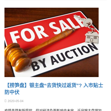
【捞笋盘】银主盘“去货快过返货”? 入巿贴士
防中伏
2020-05-04
疫情虽然有所受控，但对经济负面影响亦未完，近月银主盘增加，