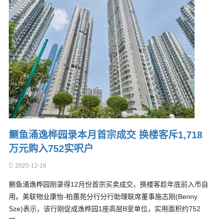
鲗鱼涌逸桦园录本月首宗成交 换楼客斥1,718
万元购入752实呎户
2025-12-16
鲗鱼涌逸桦园刚录得12月份首宗买卖成交，换楼客趁年底前入市自
用。美联物业康怡-柏蕙苑分行分行助理联席董事施志刚(Benny
Sze)表示，该行刚促成逸桦园1座高层B室单位，实用面积约752