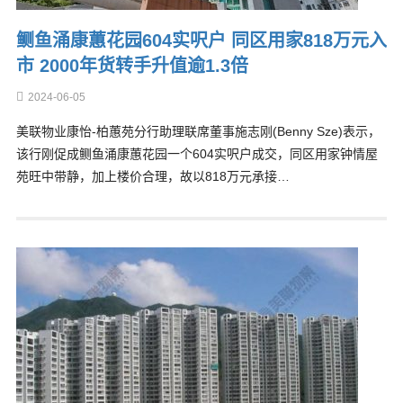
鲗鱼涌康蕙花园604实呎户 同区用家818万元入
市 2000年货转手升值逾1.3倍
2024-06-05
美联物业康怡-柏蕙苑分行助理联席董事施志刚(Benny Sze)表示，
该行刚促成鲗鱼涌康蕙花园一个604实呎户成交，同区用家钟情屋
苑旺中带静，加上楼价合理，故以818万元承接…