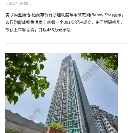
2024-09-03
美联物业康怡-柏蕙苑分行助理联席董事施志刚(Benny Sze)表示，
该行刚促成鲗鱼涌南丰新邨一个391实呎户成交，由于银码吸引，
故获上车客垂青，并以488万元承接…