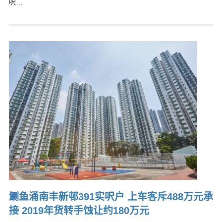
呎…
鲗鱼涌南丰新邨391实呎户 上车客斥488万元承
接 2019年货转手蚀让约180万元