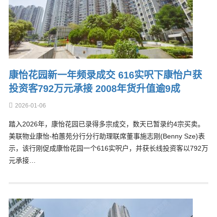
康怡花园新一年频录成交 616实呎下康怡户获
投资客792万元承接 2008年货升值逾9成
2026-01-06
踏入2026年，康怡花园已录得多宗成交，数天已暂录约4宗买卖。
美联物业康怡-柏蕙苑分行分行助理联席董事施志刚(Benny Sze)表
示，该行刚促成康怡花园一个616实呎户，并获长线投资客以792万
元承接…