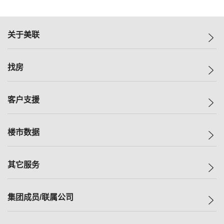
关于美联
美联集团
找房
投资者关系
集团动态
一手新房
客户支援
人才招募
买房
网站地图
上车
自助放盘
楼市数据
减价
专业经纪人
低价
分行网络
指数
其它服务
美联豪宅
查询热线
信心指数
独家楼盘
联络我们
最新成交
小区专页
租房
集团成员/联属公司
按揭计算机
历史成交
大湾区专页
居屋专页
负担能力计算机
成交数据
楼市资讯
买卖流程