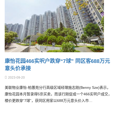
康怡花园466实呎户跌穿“7球” 同区客688万元
意头价承接
2023-09-20
美联物业康怡-柏蕙苑分行高级区域经理施志刚(Benny Sze)表示，
康怡花园本月暂录得5宗买卖，而该行刚促成一个466实呎户成交，
楼价更跌穿“7球”，获同区用家以688万元意头价入市…