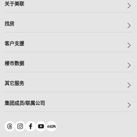
关于美联
美联集团
找房
投资者关系
集团动态
一手新房
客户支援
人才招募
买房
网站地图
上车
自助放盘
楼市数据
减价
专业经纪人
低价
分行网络
指数
其它服务
美联豪宅
查询热线
信心指数
独家楼盘
联络我们
最新成交
小区专页
租房
集团成员/联属公司
按揭计算机
历史成交
大湾区专页
居屋专页
负担能力计算机
成交数据
楼市资讯
买卖流程
美联物业
转按计算机
小区成交排行榜
美联精英会
鋑联控股
*
缴款方式
地区百科
美联慈善基金