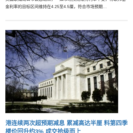
金利率的目标区间维持在4.25至4.5厘，符合市场预期…
港连续两次超预期减息 累减高达半厘 料第四季
楼价回升约3% 成交拾级而上