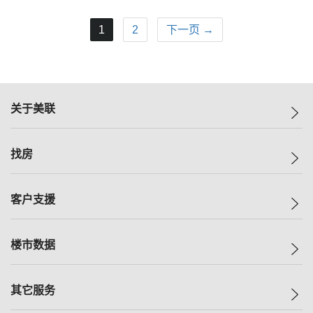
1
2
下一页 →
关于美联
美联集团
找房
投资者关系
集团动态
一手新房
客户支援
人才招募
买房
网站地图
上车
自助放盘
楼市数据
减价
专业经纪人
低价
分行网络
指数
其它服务
美联豪宅
查询热线
信心指数
独家楼盘