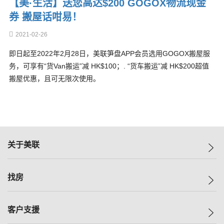
【美·生活】送您高达$200 GOGOX物流现金
券 搬屋话咁易！
2021-02-26
即日起至2022年2月28日，美联笋盘APP会员选用GOGOX搬屋服
务，可享有“货Van搬运”减 HK$100；. “货车搬运”减 HK$200超值
搬屋优惠，且可无限次使用。
关于美联
美联集团
找房
投资者关系
集团动态
一手新房
客户支援
人才招募
买房