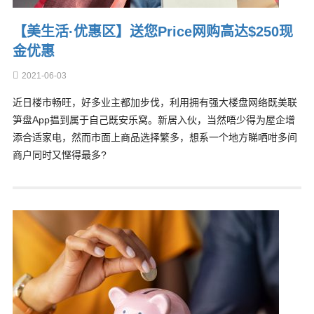
【美生活·优惠区】送您Price网购高达$250现
金优惠
2021-06-03
近日楼市畅旺，好多业主都加步伐，利用拥有强大楼盘网络既美联
笋盘App揾到属于自己既安乐窝。新居入伙，当然唔少得为屋企增
添合适家电，然而市面上商品选择繁多，想系一个地方睇哂咁多间
商户同时又悭得最多?