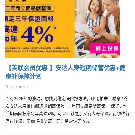
【美联会员优惠 】安达人寿短期储蓄优惠+健
康补保障计划
2025-02-07
面对2025年的波动，想找到稳定嘅回报方法，哪用怕未来减息? 今
次安达人寿推出嘅短期储蓄保险 “三年而立简易储蓄保”，保证3年
后期满回报率每年高达4%，可以储钱之余又有人寿保障，毋须进行
医疗核保，帮你轻松储蓄，等你坐定定等收成！