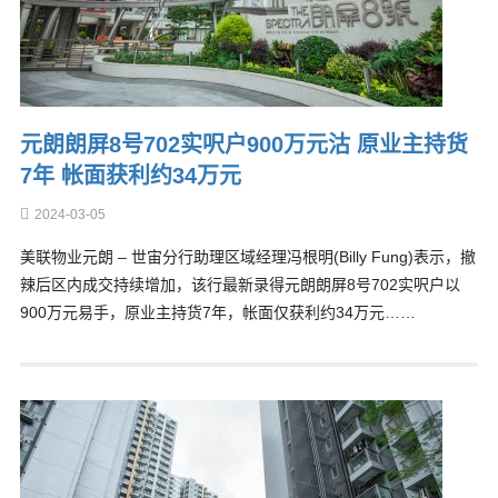
元朗朗屏8号702实呎户900万元沽 原业主持货
7年 帐面获利约34万元
2024-03-05
美联物业元朗 – 世宙分行助理区域经理冯根明(Billy Fung)表示，撤
辣后区内成交持续增加，该行最新录得元朗朗屏8号702实呎户以
900万元易手，原业主持货7年，帐面仅获利约34万元……