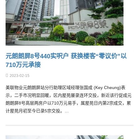
元朗朗屏8号440实呎户 获换楼客“零议价”以
710万元承接
2023-02-15
美联物业元朗朗屏站分行助理区域经理张国成 (Key Cheung)表
示，二手市况明显回暖，区内屋苑屡录连环交投，新近该行促成元
朗朗屏8号高层两房户以710万元易手，属屋苑日内第2宗成交，累
计屋苑月初至今已录5宗交投。…