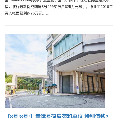
宝 (Maddy Chui)表示，放盘议价空间扩阔下，优质铁路盘屡录承
接，该行最新促成朗屏8号499实呎户625万元易手，原业主2016年
买入帐面获利约76万元。…
【8号!8号!】幸运号码屋苑和单位 特别值钱?