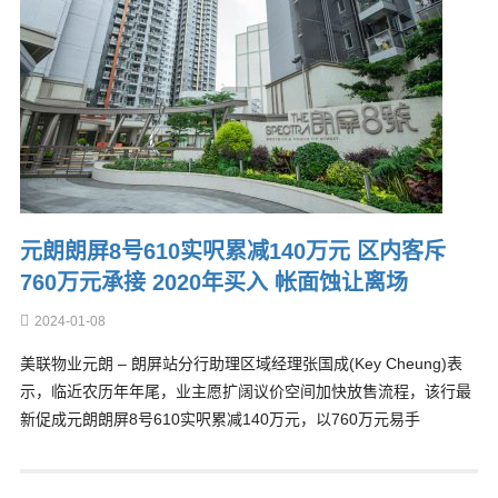
元朗朗屏8号610实呎累减140万元 区内客斥
760万元承接 2020年买入 帐面蚀让离场
2024-01-08
美联物业元朗 – 朗屏站分行助理区域经理张国成(Key Cheung)表
示，临近农历年年尾，业主愿扩阔议价空间加快放售流程，该行最
新促成元朗朗屏8号610实呎累减140万元，以760万元易手