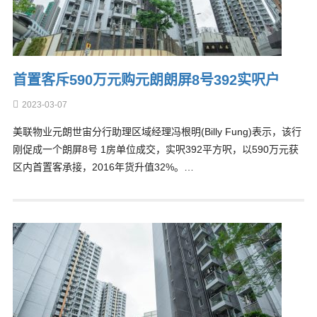
首置客斥590万元购元朗朗屏8号392实呎户
2023-03-07
美联物业元朗世宙分行助理区域经理冯根明(Billy Fung)表示，该行
刚促成一个朗屏8号 1房单位成交，实呎392平方呎，以590万元获
区内首置客承接，2016年货升值32%。…