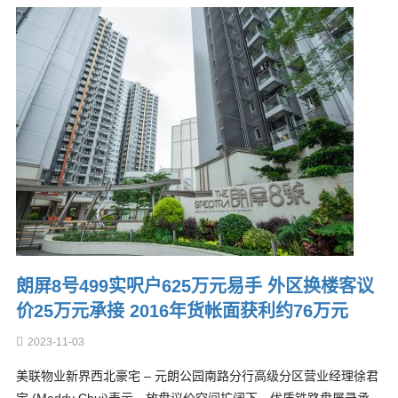
朗屏8号499实呎户625万元易手 外区换楼客议
价25万元承接 2016年货帐面获利约76万元
2023-11-03
美联物业新界西北豪宅 – 元朗公园南路分行高级分区营业经理徐君