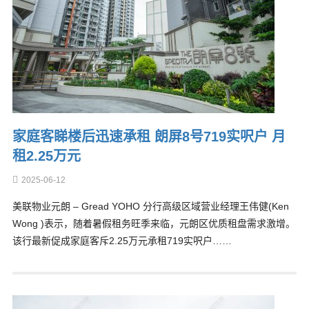
家庭客睇楼后迅速承租 朗屏8号719实呎户 月
租2.25万元
2025-06-12
美联物业元朗 – Gread YOHO 分行高级区域营业经理王伟健(Ken
Wong )表示，随着暑假租务旺季来临，元朗区优质租盘需求激增。
该行最新促成家庭客斥2.25万元承租719实呎户……