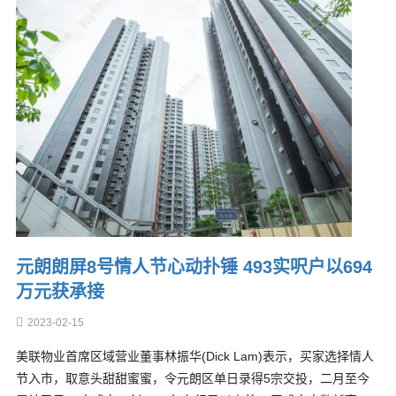
元朗朗屏8号情人节心动扑锤 493实呎户以694
万元获承接
2023-02-15
美联物业首席区域营业董事林振华(Dick Lam)表示，买家选择情人
节入市，取意头甜甜蜜蜜，令元朗区单日录得5宗交投，二月至今