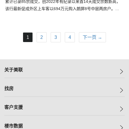
累计已录85宗成交，创2022年有纪录以来首14天成交宗数新高，
该行最新促成外区上车客以694万元购入朗屏8号中层两房户。…
1
2
3
4
下一页 →
关于美联
美联集团
找房
投资者关系
集团动态
一手新房
客户支援
人才招募
买房
网站地图
上车
自助放盘
楼市数据