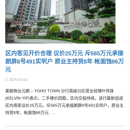
区内客见开价合理 议价25万元 斥565万元承接
朗屏8号491实呎户 原业主持货8年 帐面蚀86万
元
2025-01-02
美联物业元朗 – YOHO TOWN 分行高级分区营业经理叶伟珠
(KELVIN YIP)表示，二手楼价回稳，区内交投持续，该行最新促成
区内用家议价25万元，斥565万元承接朗屏8号491实呎户，原业主
持货8年，帐面蚀86万元…..