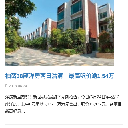
柏峦38座洋房两日沽清 最高呎价逾1.54万
2018-06-24
洋房新盘热销！新世界发展旗下元朗柏峦，今日(6月24日)再沽12
座洋房，其中6号屋以5,932.1万港元售出，呎价15,432元，创项目
新高纪录…