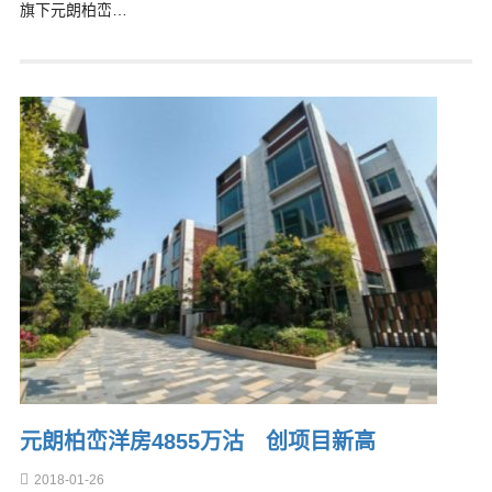
旗下元朗柏峦…
元朗柏峦洋房4855万沽 创项目新高
2018-01-26