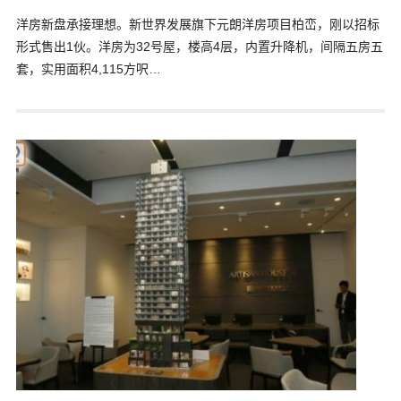
洋房新盘承接理想。新世界发展旗下元朗洋房项目柏峦，刚以招标
形式售出1伙。洋房为32号屋，楼高4层，内置升降机，​间隔五房五
套，实用面积4,115方呎…