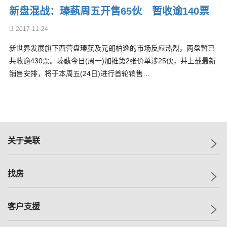
新盘混战：瑧蓺周五开售65伙 暂收逾140票
2017-11-24
新世界发展旗下西营盘瑧蓺及元朗柏逸的市场反应热烈，两盘暂已
共收逾430票。瑧蓺今日(周一)加推第2张价单涉25伙，并上载最新
销售安排，将于本周五(24日)进行首轮销售…
关于美联
美联集团
找房
投资者关系
集团动态
一手新房
客户支援
人才招募
买房