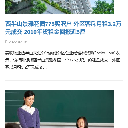
西半山景雅花园775实呎户 外区客斥月租3.2万
元成交 2010年货租金回报近5厘
2022-02-18
美联物业西半山天汇分行高级分区营业经理林懋霖(Jacko Lam)表
示，该行刚促成西半山景雅花园一个775实呎户的租盘成交，外区
客以月租3.2万元成交…