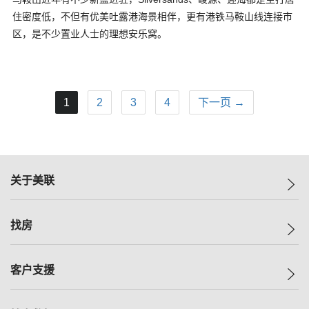
住密度低，不但有优美吐露港海景相伴，更有港铁马鞍山线连接市
区，是不少置业人士的理想安乐窝。
1
2
3
4
下一页 →
关于美联
美联集团
找房
投资者关系
集团动态
一手新房
客户支援
人才招募
买房
网站地图
上车