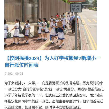
【校网揾楼2024】为入好学校搬屋?新增小一
自行派位时间表
2024-09-02
为子女铺排小一入学，一向是香港家长的头号难题。因为现时的小
一派位分为“自行分配学位”及“统一派位”两部分，两者学额虽然各占
小学该年招收学额的一半，但实际上还受其他因素影响。而只能选
择指定校网内小学的统一派位，虽然主要是靠运气，但仍须首先迁
入该区居住，如部署不宜，随时令子女被胡乱派校。