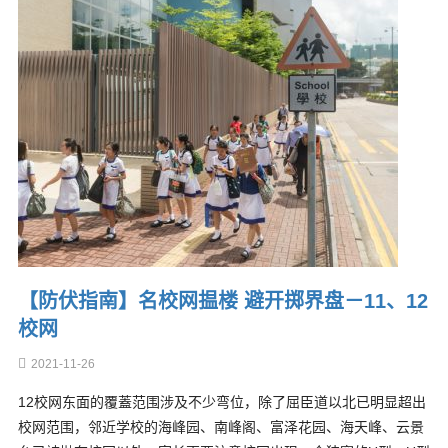
【防伏指南】名校网揾楼 避开掷界盘－11、12
校网
2021-11-26
12校网东面的覆蓋范围涉及不少弯位，除了屈臣道以北已明显超出
校网范围，邻近学校的海峰园、南峰阁、富泽花园、海天峰、云景