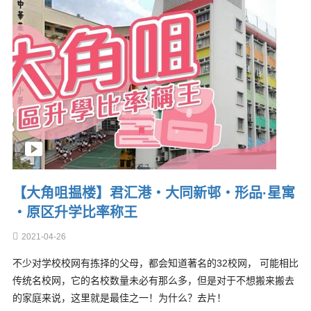
【大角咀揾楼】君汇港・大同新邨・形品·星寓
・原区升学比率称王
2021-04-26
不少对学校校网有拣择的父母，都会知道著名的32校网， 可能相比
传统名校网，它的名校数量未必有那么多，但是对于不想搬来搬去
的家庭来说，这里就是最佳之一！为什么？去片！