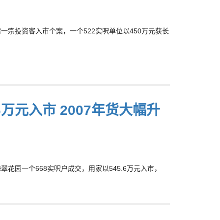
湾一宗投资客入市个案，一个522实呎单位以450万元获长
6万元入市 2007年货大幅升
海翠花园一个668实呎户成交，用家以545.6万元入市，