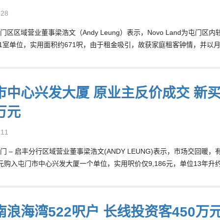
-28
门区区域营业董事梁浩文（Andy Leung）表示，Novo Land为屯
A1室单位，实用面积约671呎，由于租金吸引，故获家庭租客钟情，并以月
市中心兴发大厦 原业主反价成交 新买家
万元
-11
门 – 启丰分行区域营业董事梁浩文(ANDY LEUNG)表示，市场交回
8万元购入屯门市中心兴发大厦一个单位，实用呎价仅9,186元，单位13年升
浪海湾522呎户 长线投资客450万元