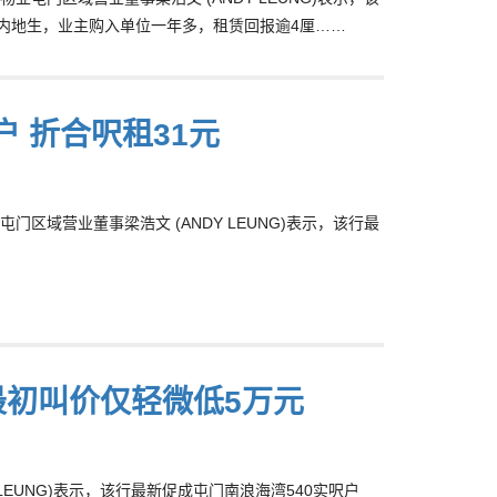
7户予内地生，业主购入单位一年多，租赁回报逾4厘……
户 折合呎租31元
域营业董事梁浩文 (ANDY LEUNG)表示，该行最
较最初叫价仅轻微低5万元
EUNG)表示，该行最新促成屯门南浪海湾540实呎户