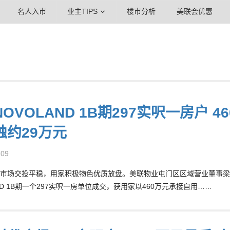
名人入市
业主TIPS
楼市分析
美联会优惠
OVOLAND 1B期297实呎一房户 
蚀约29万元
-09
市场交投平稳，用家积极物色优质放盘。美联物业屯门区区域营业董事梁浩文
AND 1B期一个297实呎一房单位成交，获用家以460万元承接自用……