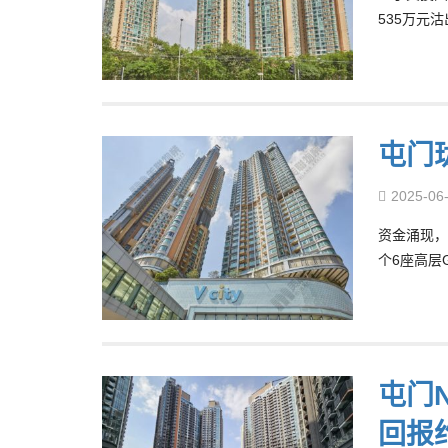
535万元
屯门
2025-06
资金涌现，
个6座高层
屯门N
回报