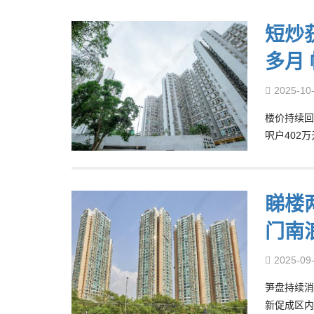
短炒
多月
2025-10
楼价持续回
呎户402
睇楼
门南
2025-09
笋盘持续消
新促成区内