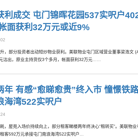
获利成交 屯门锦晖花园537实呎户40
 帐面获利32万元或近9%
-02
升，部分投资者出动短炒物业获利。美联物业屯门区域营业董事梁浩文 (AND
万元沽出，原业主持货仅3个多月，帐面获利32万元……
两年 有感“愈睇愈贵”终入市 憧憬铁路
浪海湾522实呎户
-24
耗，屋苑入场价持续向上，部分租客睇楼两年终决心“租转买”。美联物业屯门区
租客592万元承接屯门南浪海湾522实呎户…