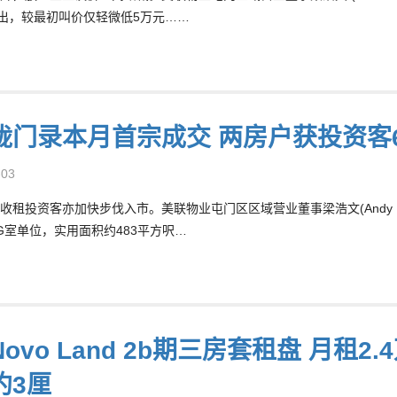
沽出，较最初叫价仅轻微低5万元……
珑门录本月首宗成交 两房户获投资客6
-03
收租投资客亦加快步伐入市。美联物业屯门区区域营业董事梁浩文(Andy 
G室单位，实用面积约483平方呎…
ovo Land 2b期三房套租盘 月租2
约3厘