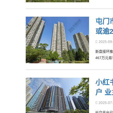
屯门
或逾2
2025-09
新盘接环推
467万元
小红书
户 
2025-07
社交平台已