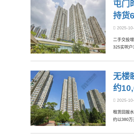
屯门时
持货6
2025-10
二手交投增
325实呎户
无楼
约10
2025-10
租赁回报水
约以380