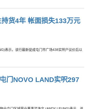
主持货4年 帐面损失133万元
NG)表示，该行最新促成屯门市广场438实呎户议价后以
门NOVO LAND实呎297
门区域营业董事梁浩文 (ANDY LEUNG)表示，该