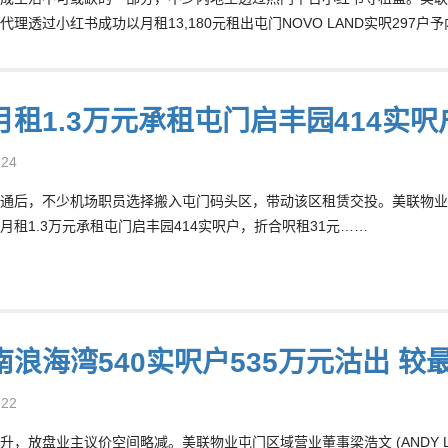
代理透过小红书成功以月租13,180元租出屯门NOVO LAND实呎29
月租1.3万元承租屯门启丰园414实呎
-24
通后，不少机场职员选择搬入屯门码头区，带动该区租赁交投。美联物业屯门区
月租1.3万元承租屯门启丰园414实呎户，折合呎租31元……
南浪海湾540实呎户535万元沽出 
-22
升，放盘业主议价空间略减。美联物业屯门区域营业董事梁浩文 (ANDY L