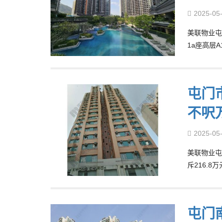
2025-05
美联物业屯
1a座高层
屯门
不呎
2025-05
美联物业屯
斥216.
屯门南