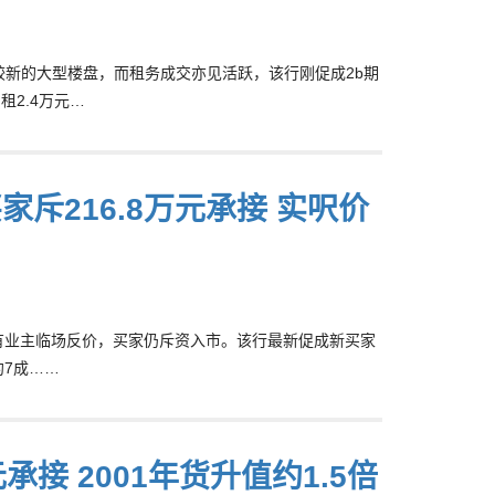
门区内较新的大型楼盘，而租务成交亦见活跃，该行刚促成2b期
租2.4万元…
斥216.8万元承接 实呎价
暖，有业主临场反价，买家仍斥资入市。该行最新促成新买家
约7成……
承接 2001年货升值约1.5倍