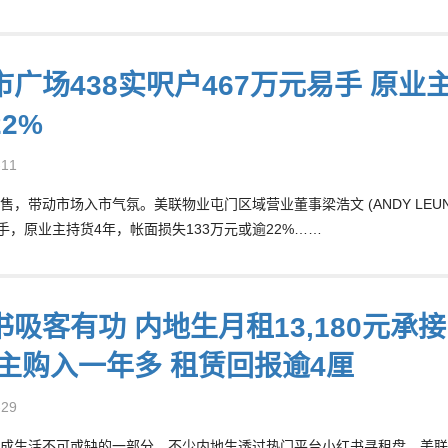
市广场438实呎户467万元易手 原业
2%
-11
售，带动市场入市气氛。美联物业屯门区域营业董事梁浩文 (ANDY LEU
易手，原业主持货4年，帐面损失133万元或逾22%……
吸客有功 内地生月租13,180元承接屯
业主购入一年多 租赁回报逾4厘
-29
成生活不可或缺的一部分，不少内地生透过热门平台小红书寻租盘。美联物业屯