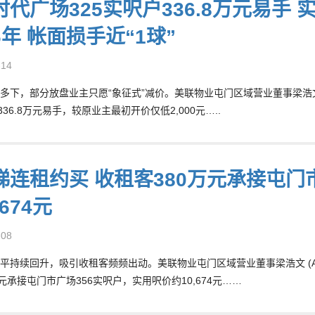
代广场325实呎户336.8万元易手 实
年 帐面损手近“1球”
-14
多下，部分放盘业主只愿“象征式”减价。美联物业屯门区域营业董事梁浩文 (
336.8万元易手，较原业主最初开价仅低2,000元…..
睇连租约买 收租客380万元承接屯门
,674元
-08
平持续回升，吸引收租客频频出动。美联物业屯门区域营业董事梁浩文 (AND
万元承接屯门市广场356实呎户，实用呎价约10,674元……