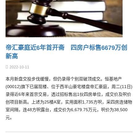
帝汇豪庭近6年首开斋 四房户标售6679万创
新高
2022-10-11
本月新盘交投步伐缓慢，但仍录得个别双破顶成交。恒基地产
(00012)旗下已届现楼、位于西半山豪宅楼盘帝汇豪庭，周二(11日)
录得近6年来首宗交易，透过招标售出1伙四房单位，成交价及呎价
创项目新高。上述为25楼A室，实用面积1,735方呎，采四房连储物
室间隔，连48方呎露台，成交价为6,679.75万元，呎价为38,500
元。