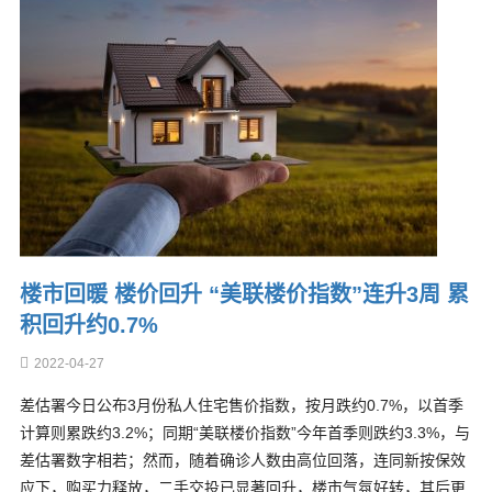
楼市回暖 楼价回升 “美联楼价指数”连升3周 累
积回升约0.7%
2022-04-27
差估署今日公布3月份私人住宅售价指数，按月跌约0.7%，以首季
计算则累跌约3.2%；同期“美联楼价指数”今年首季则跌约3.3%，与
差估署数字相若；然而，随着确诊人数由高位回落，连同新按保效
应下，购买力释放，二手交投已显著回升，楼市气氛好转，其后更