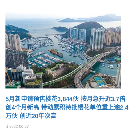
5月新申请预售楼花3,844伙 按月急升近3.7倍
创4个月新高 带动累积待批楼花单位重上逾2.4
万伙 创近20年次高
2022-06-07