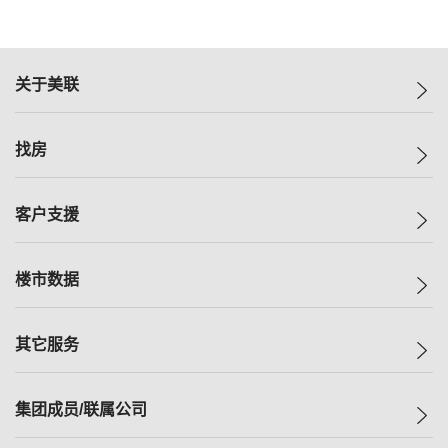
关于美联
美联集团
找房
投资者关系
集团动态
一手新房
客户支援
人才招募
买房
网站地图
上车
自助放盘
楼市数据
减价
专业经纪人
低价
分行网络
指数
其它服务
美联豪宅
查询热线
信心指数
独家楼盘
联络我们
最新成交
小区专页
租房
集团成员/联属公司
按揭计算机
历史成交
大湾区专页
居屋专页
负担能力计算机