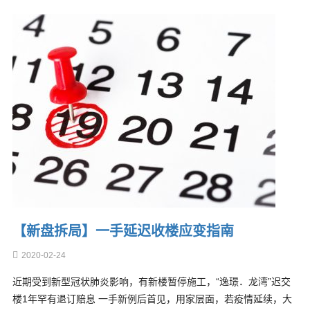
【新盘拆局】一手延迟收楼应变指南
2020-02-24
近期受到新型冠状肺炎影响，有新楼暂停施工，“逸璟．龙湾”迟交
楼1年罕有退订赔息 一手新例后首见，用家层面，若疫情延续，大