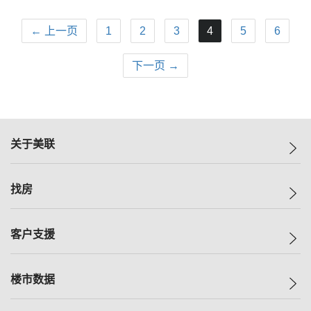
← 上一页
1
2
3
4
5
6
下一页 →
关于美联
美联集团
找房
投资者关系
集团动态
一手新房
客户支援
人才招募
买房
网站地图
上车
自助放盘
楼市数据
减价
专业经纪人
低价