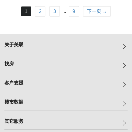
1
2
3
...
9
下一页 →
关于美联
美联集团
找房
投资者关系
集团动态
一手新房
客户支援
人才招募
买房
网站地图
上车
自助放盘
楼市数据
减价
专业经纪人
低价
分行网络
指数
其它服务
美联豪宅
查询热线
信心指数
独家楼盘