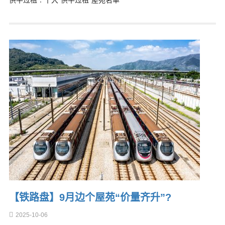
供平过租︰十大“供平过租”屋苑名单
【铁路盘】9月边个屋苑“价量齐升”?
2025-10-06