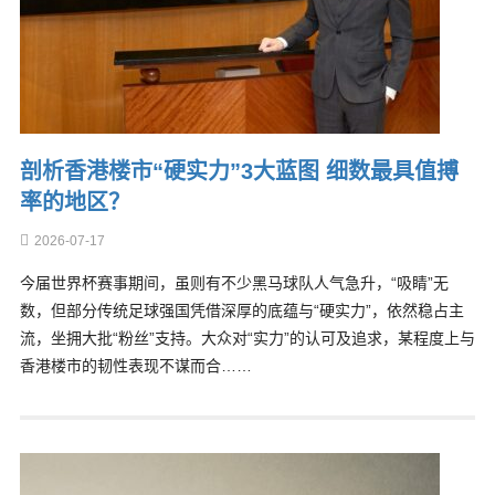
剖析香港楼市“硬实力”3大蓝图 细数最具值搏
率的地区？
2026-07-17
今届世界杯赛事期间，虽则有不少黑马球队人气急升，“吸睛”无
数，但部分传统足球强国凭借深厚的底蕴与“硬实力”，依然稳占主
流，坐拥大批“粉丝”支持。大众对“实力”的认可及追求，某程度上与
香港楼市的韧性表现不谋而合……