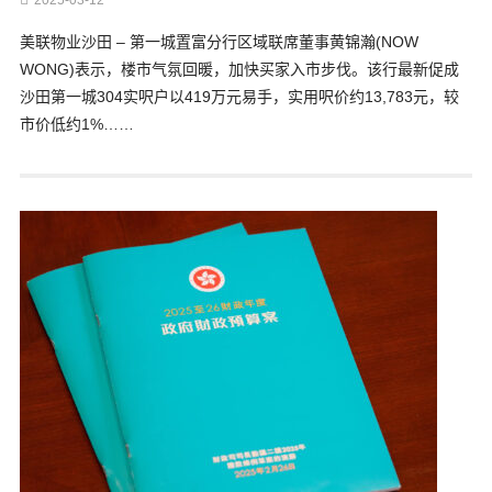
2025-03-12
美联物业沙田 – 第一城置富分行区域联席董事黄锦瀚(NOW
WONG)表示，楼市气氛回暖，加快买家入市步伐。该行最新促成
沙田第一城304实呎户以419万元易手，实用呎价约13,783元，较
市价低约1%……