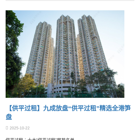
【供平过租】九成放盘“供平过租”精选全港笋
盘
2025-10-22