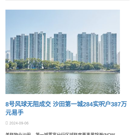
8号风球无阻成交 沙田第一城284实呎户387万
元易手
2024-09-06
美联物业沙田 – 第一城置富分行区域联席董事黄锦瀚(NOW