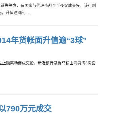
落，为免错失笋盘，有买家与代理奋战至半夜促成交投，该行刚
万元，升值逾3倍。…
014年货帐面升值逾“3球”
盘业主止赚离场促成交投，新近该行录得马鞍山海典湾3房套
以790万元成交