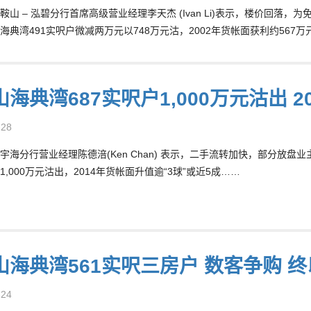
鞍山 – 泓碧分行首席高级营业经理李天杰 (Ivan Li)表示，楼价回
海典湾491实呎户微减两万元以748万元沽，2002年货帐面获利约567
海典湾687实呎户1,000万元沽出 2
-28
宇海分行营业经理陈德涪(Ken Chan) 表示，二手流转加快，部分放
,000万元沽出，2014年货帐面升值逾“3球”或近5成……
山海典湾561实呎三房户 数客争购 终
-24