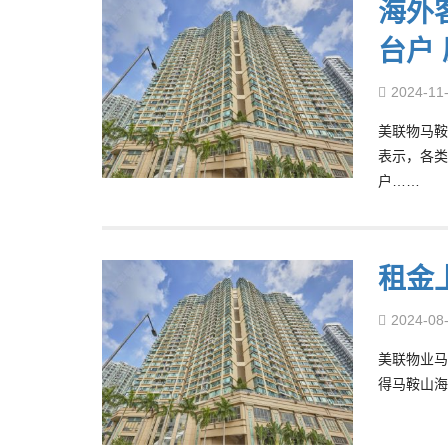
海外
台户 
2024-11
美联物马鞍山
表示，各类
户……
租金
2024-08
美联物业马鞍
得马鞍山海