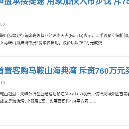
笋盘承接提速 用家加快入市步伐 斥7
-08
鞍山泓碧分行首席高级营业经理李天杰(Ivan Li)表示，二手议价空间
入马鞍山海典湾中层2房单位自用，议价后以752万元成交…
首置客购马鞍山海典湾 斥资760万元
-10
鞍山银湖‧天峰分行营业经理陆楚江(Alex Luk)表示，该行录得外区首
成交是海典湾3座低层E室，实用面积约474平方呎……