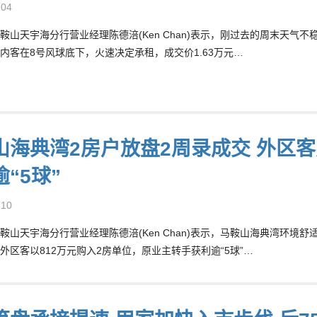
-04
鞍山天宇海分行营业经理陈德涪(Ken Chan)表示，刚过去的周末天
内客在8号风球底下，火速决定承租，成交价1.63万元…
山海典湾2房户放盘2周录成交 外区客斥
“5球”
-10
鞍山天宇海分行营业经理陈德涪(Ken Chan)表示，马鞍山海典湾环
外区客以812万元购入2房单位，原业主转手获利逾“5球”…