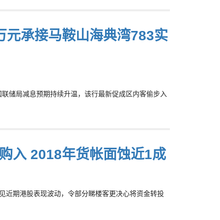
万元承接马鞍山海典湾783实
表示，美国联储局减息预期持续升温，该行最新促成区内客偷步入
购入 2018年货帐面蚀近1成
)表示，有见近期港股表现波动，令部分睇楼客更决心将资金转投