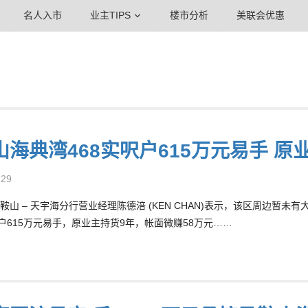
名人入市
业主TIPS
楼市分析
美联会优惠
山海典湾468实呎户615万元易手 原
-29
鞍山 – 天宇海分行营业经理陈德涪 (KEN CHAN)表示，该区周边暂
呎户615万元易手，原业主持货9年，帐面微赚58万元……