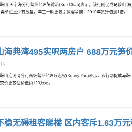
鞍山 天宇海分行营业经理陈德涪(Ken Chan)表示，该行刚促成马鞍山 
同类单位且少有放盘，年三十晚更吸引数客争购，2010年货升值逾1倍。…
山海典湾495实呎两房户 688万元笋
-16
鞍山迎涛湾分行高级营业经理丘志权(Kenny Yau)表示，该行刚促成马
交价更较估价低约120万元。…
不稳无碍租客睇楼 区内客斥1.63万