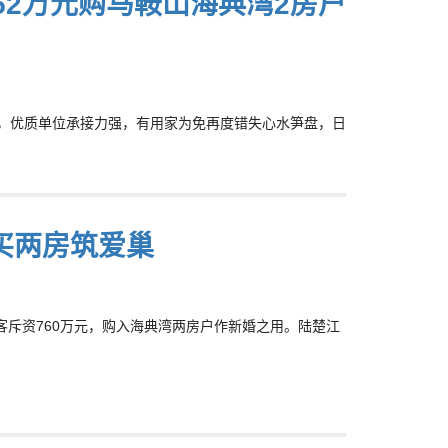
52万元购马鞍山海典湾2房户
扩阔，优质单位承接力强，有用家为免再度错失心水笋盘，日
买两房筑爱巢
置客斥资760万元，购入海典湾两房户作新婚之用。陆楚江