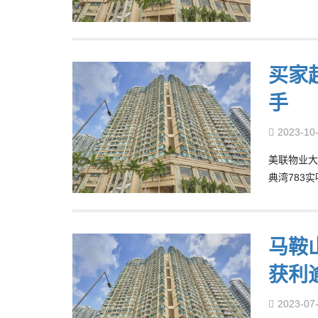
买家
手
2023-10
美联物业大
典湾783实
马鞍
获利逾
2023-07