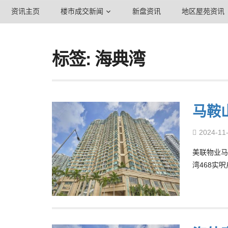
资讯主页
楼市成交新闻
新盘资讯
地区屋苑资讯
标签: 海典湾
马鞍
2024-11
美联物业马
湾468实