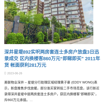
深井星堤892实呎两房套连士多房户放盘3日迅
录成交 区内换楼客860万元“即睇即买” 2011年
货 帐面获利281万元
2023-06-26
美联物业深井 – 星堤分行助理区域经理黄子豪 (EDDY WONG)表
示，新盘推售步伐放缓，部分准买家转投二手市场觅盘，该行新近
录得深井星堤中层两房套连士多房户，获区内换楼客“即睇即买”，
斥860万元承接。…