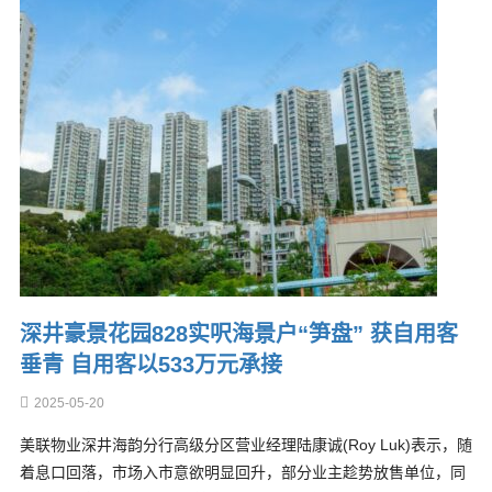
深井豪景花园828实呎海景户“笋盘” 获自用客
垂青 自用客以533万元承接
2025-05-20
美联物业深井海韵分行高级分区营业经理陆康诚(Roy Luk)表示，随
着息口回落，市场入市意欲明显回升，部分业主趁势放售单位，同