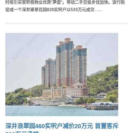
时吸引买家积极物业优质“笋盘”，带动二手交投步伐加快。该行刚
促成一个深井豪景花园828实呎户以533万元成交……
深井浪翠园460实呎户减价20万元 首置客斥