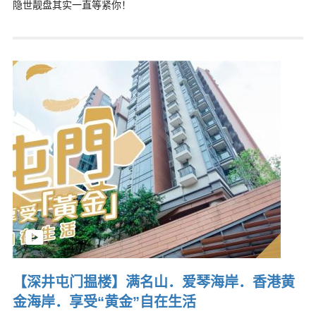
隐世靓盘其实一直等紧你！
【深井屯门揾楼】满名山．爱琴海岸．香港黄
金海岸．享受“黄金”自在生活