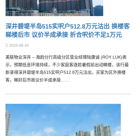
深井碧堤半岛515实呎户512.8万元沽出 换楼客
睇楼后市 议价半成承接 折合呎价不足1万元
2025-06-24
美联物业深井 – 海韵分行高级分区营业经理陆康诚 (ROY LUK)表
示，预期低息环境持续，不少家庭客逐趁暑假前出动睇楼，该行最
新录得深井碧堤半岛515实呎户512.8万元沽出，买家为区外换楼
客，睇好后市故议价半成承接……