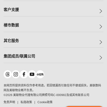
集团动态
一手新房
客户支援
人才招募
买房
网站地图
上车
自助放盘
楼市数据
减价
专业经纪人
低价
分行网络
指数
其它服务
美联豪宅
查询热线
信心指数
独家楼盘
联络我们
最新成交
小区专页
租房
集团成员/联属公司
按揭计算机
历史成交
大湾区专页
居屋专页
负担能力计算机
成交数据
楼市资讯
买卖流程
美联物业
转按计算机
小区成交排行榜
美联精英会
鋑联控股
*
缴款方式
地区百科
美联慈善基金
美联工商铺
*
本网页所提供资料仅作参考用途。若因错漏而引致任何不便或损失，美联数码
美善会
美联中国
网及美联物业概不负责。
地产经纪人管理协会
©
2026
美联物业代理有限公司牌照号码C-000982及或其有联系公司
美联澳门
申报已递交的购楼开盘
免责声明
私隐政策
Cookie政策
美联金融集团