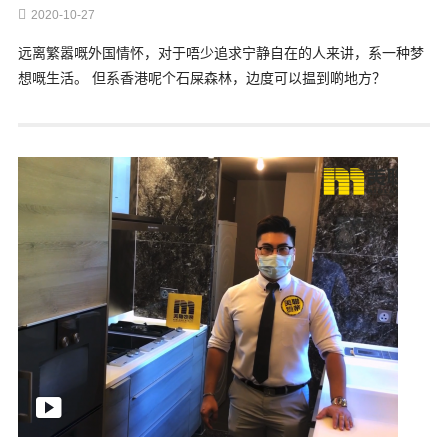
2020-10-27
远离繁嚣嘅外国情怀，对于唔少追求宁静自在的人来讲，系一种梦
想嘅生活。 但系香港呢个石屎森林，边度可以揾到啲地方？