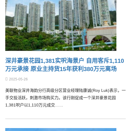
深井豪景花园1,381实呎海景户 自用客斥1,110
万元承接 原业主持货15年获利380万元离场
2025-05-26
美联物业深井海韵分行高级分区营业经理陆康诚(Roy Luk)表示，一
手交投活跃，刺激市场购买力。该行刚促成一个深井豪景花园
1,381呎户以1,110万元成交……