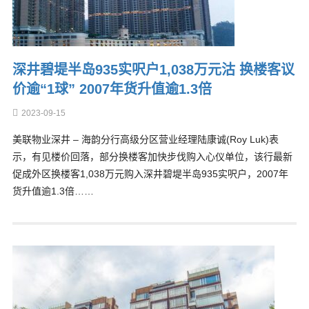
深井碧堤半岛935实呎户1,038万元沽 换楼客议
价逾“1球” 2007年货升值逾1.3倍
2023-09-15
美联物业深井 – 海韵分行高级分区营业经理陆康诚(Roy Luk)表
示，有见楼价回落，部分换楼客加快步伐购入心仪单位，该行最新
促成外区换楼客1,038万元购入深井碧堤半岛935实呎户，2007年
货升值逾1.3倍……