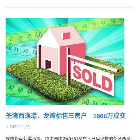
荃湾西逸璟．龙湾标售三房户 1668万成交
2022-11-29
现楼新盘获得承接，由中国中冶(01618)旗下已届现楼的荃湾西逸