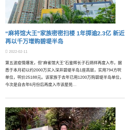
“麻将馆大王”家族密密扫楼 1年掷逾2.3亿 新近
再以千万增购碧堤半岛
2022-02-11
第五波疫情爆发，但“麻雀馆大王”石鉴辉长子石炳祥再度入市，据
悉于本月初以约2000万买入深井碧堤半岛1座高层，实用794方呎
单位，呎价25188元。该家族于去年已用1200万购碧堤半岛单位，
今次是自去年6月份后再度入市该屋苑…