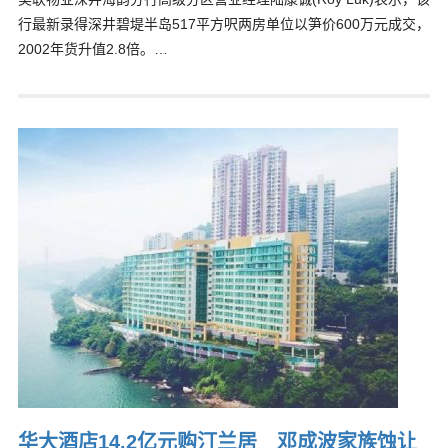
行最新录得深井碧堤半岛517平方呎两房单位以笋价600万元成交，
2002年货升值2.8倍。…
华大酒店14.2亿元购汀兰居 邓成波家族蚀让