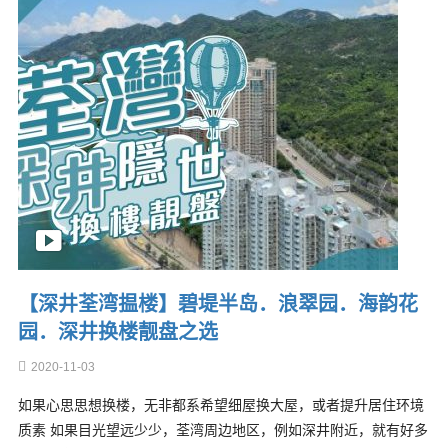
【深井荃湾揾楼】碧堤半岛．浪翠园．海韵花
园．深井换楼靓盘之选
2020-11-03
如果心思思想换楼，无非都系希望细屋换大屋，或者提升居住环境
质素 如果目光望远少少，荃湾周边地区，例如深井附近，就有好多