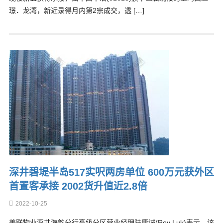
璟．龙湾，新近录得月内第2宗成交，透 […]
深井碧堤半岛517实呎两房单位 600万元获外区
首置客承接 2002货升值近2.8倍
2022-10-25
美联物业深井海韵分行高级分区营业经理陆康诚(Roy Luk)表示，该