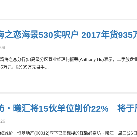
之恋海景530实呎户 2017年货93
-08
湾海之恋分行(5)高级分区营业经理何振荣(Anthony Ho)表示，二手
45万元，以935万元易手…
坊‧曦汇将15伙单位削价22% 将于
-26
续减价，恒基地产(00012)旗下已届现楼的红磡必嘉坊‧曦汇，周三(26