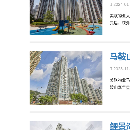
2024-01
美联物业太古
元后，获外
马鞍山
2023-11
美联物业马
鞍山嘉华星
鲤景