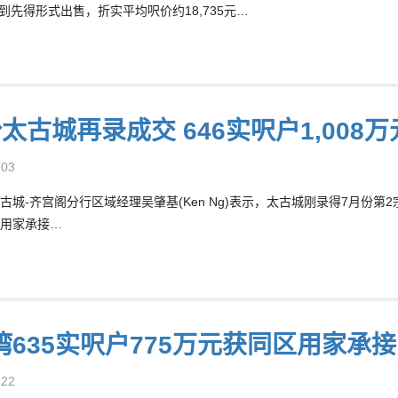
先到先得形式出售，折实平均呎价约18,735元…
太古城再录成交 646实呎户1,008
-03
古城-齐宫阁分行区域经理吴肇基(Ken Ng)表示，太古城刚录得7月份第2宗
用家承接…
635实呎户775万元获同区用家承接 
-22