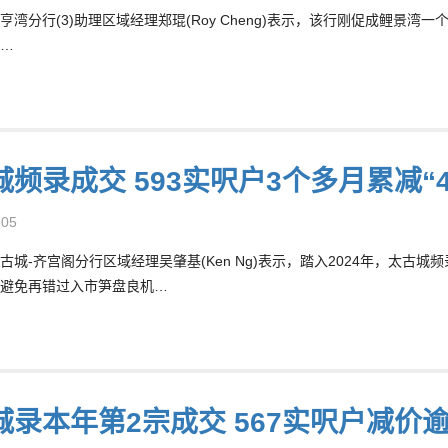
亨湾分行(3)助理区域经理郑琨(Roy Cheng)表示，该行刚促成鲤景湾一
…
频录成交 593实呎户3个多月累减“4
-05
古城-齐宫阁分行区域经理吴肇基(Ken Ng)表示，踏入2024年，太古
避免再错过入市笋盘良机…
城录本年第2宗成交 567实呎户减价逾