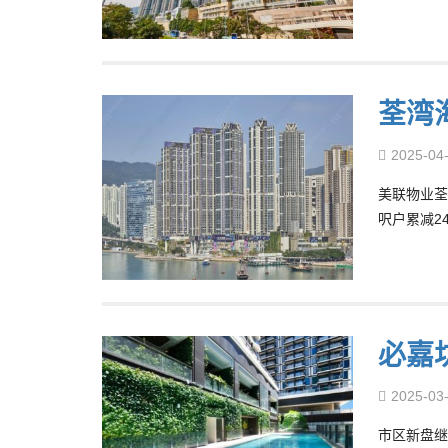
荃湾海
2025-04
美联物业荃
呎户累减2
必嘉
2025-03
市区新盘继