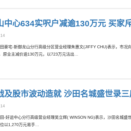
山中心634实呎户减逾130万元 买家
-14
田豪宅-新御龙山分行高级分区营业经理朱惠文(JIFFY CHU)表示，
户，原业主减价逾130万元，以723万元沽出…
战及股市波动造就 沙田名城盛世录三房
-14
田-好运中心分行高级营业经理吴立辉( WINSON NG)表示，沙田名城
位以1,270万元易手…