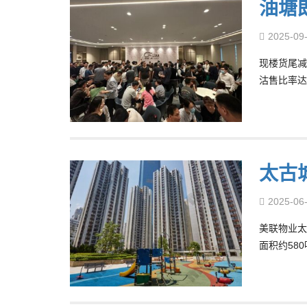
油塘
2025-09
现楼货尾减
沽售比率达
太古
2025-06
美联物业太
面积约58