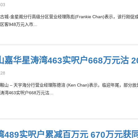
-03
城-金星阁分行高级分区营业经理陈彪(Frankie Chan)表示，该行刚促
区客948万元入市…
嘉华星涛湾463实呎户668万元沽 2
-28
鞍山 – 天宇海分行营业经理陈德涪 (Ken Chan)表示，临迎年尾，
涛湾463实呎户668万元沽…
湾489实呎户累减百万元 670万元获