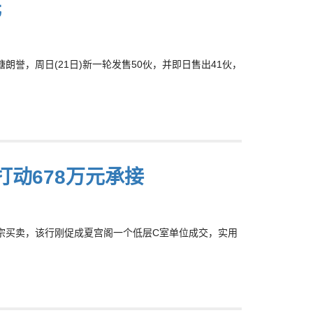
元
朗誉，周日(21日)新一轮发售50伙，并即日售出41伙，
打动678万元承接
18宗买卖，该行刚促成夏宫阁一个低层C室单位成交，实用