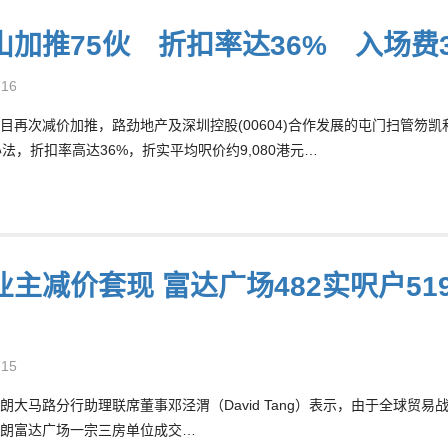
山加推75伙 折扣率达36% 入场费3
-16
目再次减价加推，路劲地产及深圳控股(00604)合作发展的屯门扫管笏凯和
办法，折扣率高达36%，折实平均呎价约9,080港元…
主减价套现 富达广场482实呎户519
-15
朗大马路分行助理联席董事邓泾渭（David Tang）表示，由于全球贸
朗富达广场一宗三房单位成交…