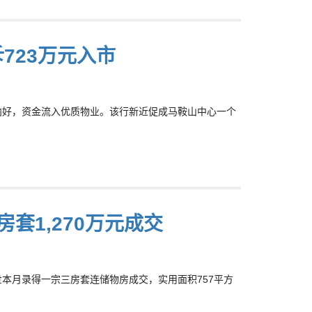
斥723万元入市
市况向好，资金流入优质物业。该行新近促成马鞍山中心一个
套1,270万元成交
盛世本月录得一宗三房套连储物房成交，实用面积757平方