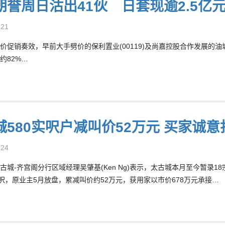
朗誉周日沽出41伙 日套现逾2.5亿
-21
价促销奏效，早前大手劈价的保利置业(00119)及尚嘉控股合作发展的油塘
约82%…
城580实呎户减叫价52万元 买家诚意
-24
古城-齐宫阁分行区域经理吴肇基(Ken Ng)表示，太古城本月至今暂录
0呎，原业主5月放盘，累减叫价约52万元，获用家以市价678万元承接…