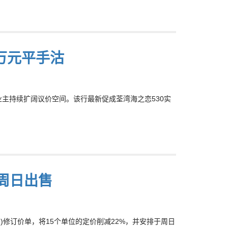
5万元平手沽
放盘业主持续扩阔议价空间。该行最新促成荃湾海之恋530实
周日出售
日)修订价单，将15个单位的定价削减22%，并安排于周日