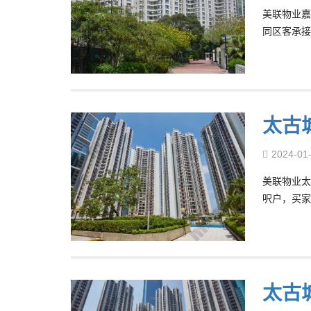
美联物业嘉
同区客承接
太古城
2024-01
美联物业太
呎户，买家
太古