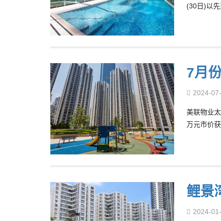
(30日)以
7月份
2024-07
美联物业太
万元市价获
鲤景湾
2024-01