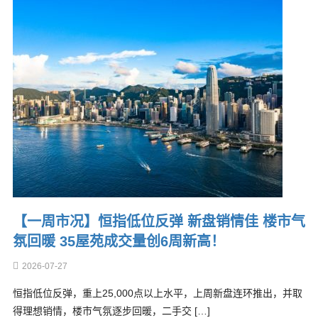
【一周市况】恒指低位反弹 新盘销情佳 楼市气
氛回暖 35屋苑成交量创6周新高！
2026-07-27
恒指低位反弹，重上25,000点以上水平，上周新盘连环推出，并取
得理想销情，楼市气氛逐步回暖，二手交 […]