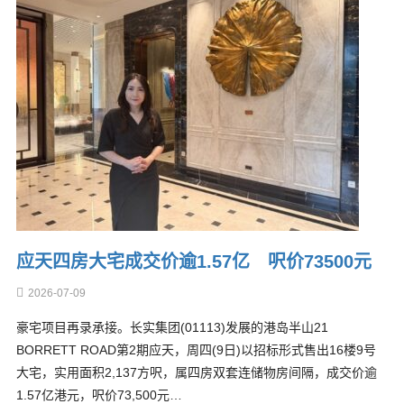
应天四房大宅成交价逾1.57亿 呎价73500元
2026-07-09
豪宅项目再录承接。长实集团(01113)发展的港岛半山21
BORRETT ROAD第2期应天，周四(9日)以招标形式售出16楼9号
大宅，实用面积2,137方呎，属四房双套连储物房间隔，成交价逾
1.57亿港元，呎价73,500元…