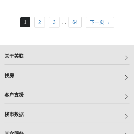
1
2
3
...
64
下一页 →
关于美联
美联集团
找房
投资者关系
集团动态
一手新房
客户支援
人才招募
买房
网站地图
上车
自助放盘
楼市数据
减价
专业经纪人
低价
分行网络
指数
其它服务