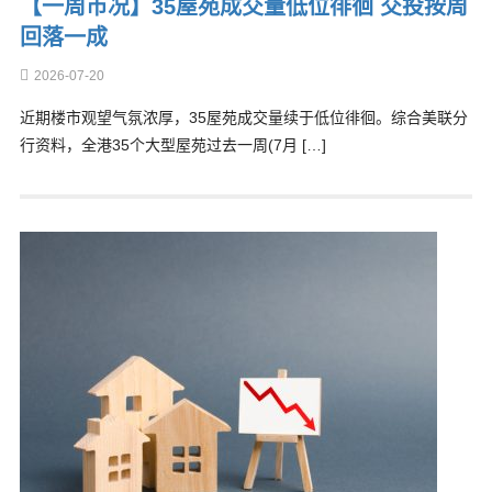
【一周市况】35屋苑成交量低位徘徊 交投按周
回落一成
2026-07-20
近期楼市观望气氛浓厚，35屋苑成交量续于低位徘徊。综合美联分
行资料，全港35个大型屋苑过去一周(7月 […]