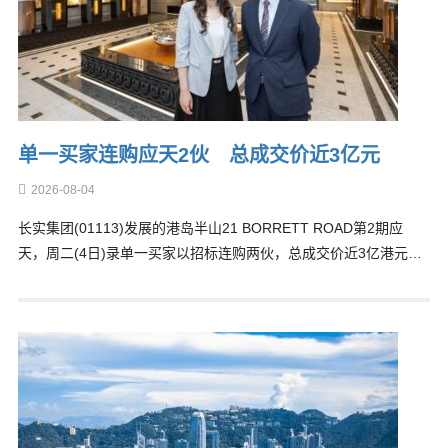
单一买家连购应天2伙 总成交价近3亿元
2026-08-04
长实集团(01113)发展的港岛半山21 BORRETT ROAD第2期应
天，周二(4日)录单一买家以招标连购两伙，总成交价近3亿港元…