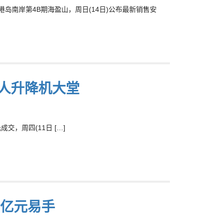
坑站港岛南岸第4B期海盈山，周日(14日)公布最新销售安
私人升降机大堂
交，周四(11日 […]
62亿元易手