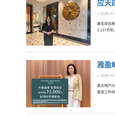
应天四
2026-07
豪宅项目再录
2,137方
雅盈
2026-07
盈大地产(0
套连工作间