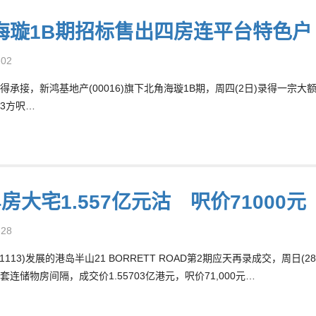
海璇1B期招标售出四房连平台特色
-02
得承接，新鸿基地产(00016)旗下北角海璇1B期，周四(2日)录得一宗
73方呎…
房大宅1.557亿元沽 呎价71000元
-28
1113)发展的港岛半山21 BORRETT ROAD第2期应天再录成交，周日(
连储物房间隔，成交价1.55703亿港元，呎价71,000元…