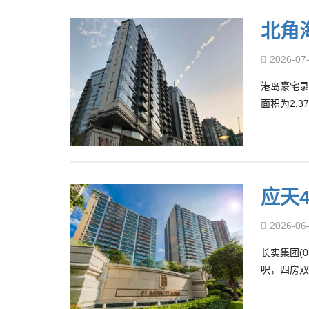
北角
2026-07
港岛豪宅录
面积为2,3
应天4
2026-06
长实集团(0
呎，四房双套