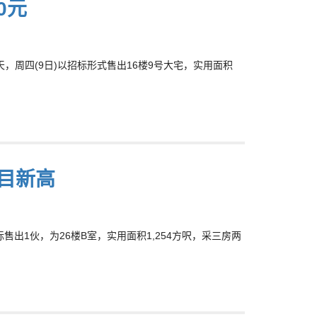
0元
期应天，周四(9日)以招标形式售出16楼9号大宅，实用面积
项目新高
招标售出1伙，为26楼B室，实用面积1,254方呎，采三房两