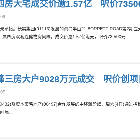
房大宅成交价逾1.57亿 呎价7350
-09
承接。长实集团(01113)发展的港岛半山21 BORRETT ROAD第2
呎，属四房双套连储物房间隔，成交价逾1.57亿港元，呎价73,500元…
峰三房大户9028万元成交 呎价创
-05
0432)及资本策略地产(00497)合作发展的中环雅盈峰，周六(4日)通过
间隔…