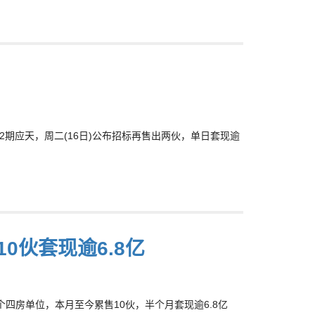
D第2期应天，周二(16日)公布招标再售出两伙，单日套现逾
0伙套现逾6.8亿
个四房单位，本月至今累售10伙，半个月套现逾6.8亿