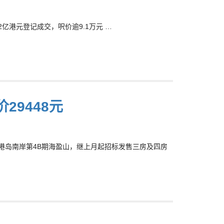
62亿港元登记成交，呎价逾9.1万元 …
29448元
黄竹坑站港岛南岸第4B期海盈山，继上月起招标发售三房及四房