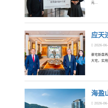
元…
应天
2026-06
豪宅新盘再录
大宅，实用面
海盈
2026-06