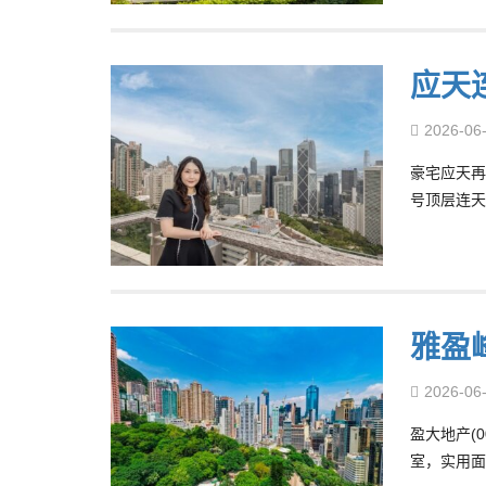
应天
2026-06
豪宅应天再录
号顶层连天
雅盈
2026-06
盈大地产(
室，实用面