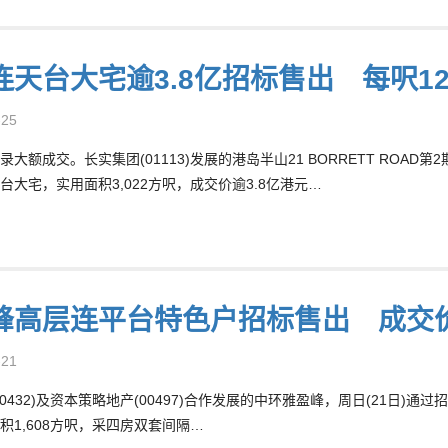
连天台大宅逾3.8亿招标售出 每呎12
-25
大额成交。长实集团(01113)发展的港岛半山21 BORRETT ROAD第
台大宅，实用面积3,022方呎，成交价逾3.8亿港元…
峰高层连平台特色户招标售出 成交价
-21
00432)及资本策略地产(00497)合作发展的中环雅盈峰，周日(21日)
积1,608方呎，采四房双套间隔…